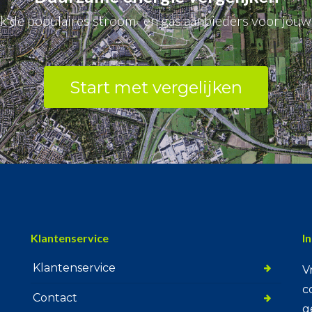
jk de populaires stroom- en gas aanbieders voor jouw 
Start met vergelijken
Klantenservice
I
Klantenservice
V
c
Contact
g