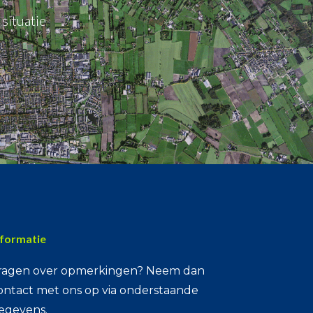
situatie
nformatie
ragen over opmerkingen? Neem dan
ontact met ons op via onderstaande
egevens.