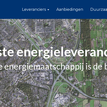
Leveranciers
Aanbiedingen
Duurza
te energieleveran
 energiemaatschappij is de 