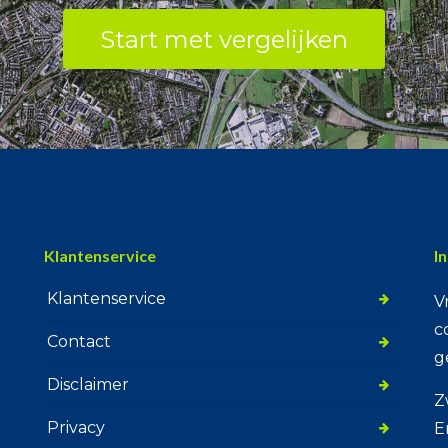
Start met vergelijken
Klantenservice
I
Klantenservice
V
c
Contact
g
Disclaimer
Z
Privacy
E