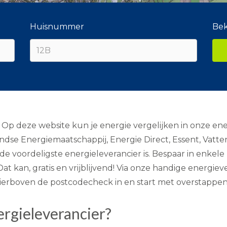
Huisnummer
Bek
Op deze website kun je energie vergelijken in onze energ
dse Energiemaatschappij, Energie Direct, Essent, Vatten
e de voordeligste energieleverancier is. Bespaar in enkel
 kan, gratis en vrijblijvend! Via onze handige energiever
hierboven de postcodecheck in en start met overstappen
rgieleverancier?