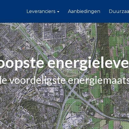
Leveranciers
Aanbiedingen
Duurza
opste energieleve
 de voordeligste energiemaat