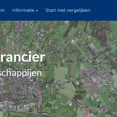
am
Informatie
Start met vergelijken
rancier
schappijen