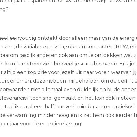
ro per jaar besparen en dat was de doorslag! Dit was de 
ing?
eel eenvoudig ontdekt door alleen maar van de energie
ijzen, de variabele prijzen, soorten contracten, BTW, e
n daarom raad ik anderen ook aan om te ontdekken wat z
dan kun je meteen zien hoeveel je kunt besparen. Er zijn
 altijd een top drie voor jezelf uit naar voren waarvan 
orgenomen, deze hebben mij geholpen om de definitiev
 voorwaarden niet allemaal even duidelijk en bij de ander
leverancier toch snel gemaakt en het kon ook meteen 
betaal ik nu al een half jaar veel minder aan energieko
t de verwarming minder hoog en ik zet hem ook eerder te
per jaar voor de energierekening!