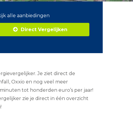
ijk alle aanbiedingen
Direct Vergelijken
ievergelijker. Je ziet direct de
fall, Oxxio en nog veel meer
e minuten tot honderden euro’s per jaar!
gelijker zie je direct in één overzicht
!