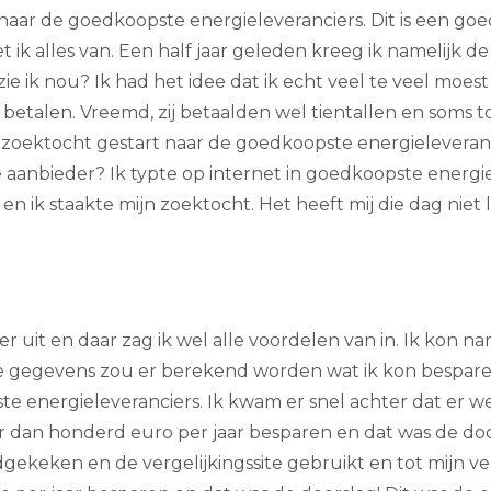
naar de goedkoopste energieleveranciers. Dit is een goe
ik alles van. Een half jaar geleden kreeg ik namelijk de
ie ik nou? Ik had het idee dat ik echt veel te veel moest
etalen. Vreemd, zij betaalden wel tientallen en soms t
 zoektocht gestart naar de goedkoopste energieleveranci
aanbieder? Ik typte op internet in goedkoopste energie
f en ik staakte mijn zoektocht. Het heeft mij die dag ni
r uit en daar zag ik wel alle voordelen van in. Ik kon n
e gegevens zou er berekend worden wat ik kon bespare
e energieleveranciers. Ik kwam er snel achter dat er we
meer dan honderd euro per jaar besparen en dat was de d
ndgekeken en de vergelijkingssite gebruikt en tot mijn 