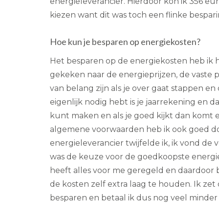
energieleverancier. Hierdoor kon ik 356 eu
kiezen want dit was toch een flinke bespar
Hoe kun je besparen op energiekosten?
Het besparen op de energiekosten heb ik h
gekeken naar de energieprijzen, de vaste pr
van belang zijn als je over gaat stappen e
eigenlijk nodig hebt is je jaarrekening en 
kunt maken en als je goed kijkt dan komt er
algemene voorwaarden heb ik ook goed do
energieleverancier twijfelde ik, ik vond de
was de keuze voor de goedkoopste energie
heeft alles voor me geregeld en daardoor 
de kosten zelf extra laag te houden. Ik ze
besparen en betaal ik dus nog veel minder 