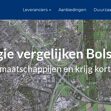
Leveranciers
Aanbiedingen
Duurza
ie vergelijken Bo
maatschappijen en krijg kor