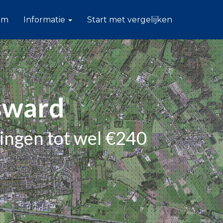
am
Informatie
Start met vergelijken
lsward
tingen tot wel €240