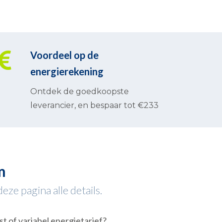
Voordeel op de
energierekening
Ontdek de goedkoopste
leverancier, en bespaar tot €233
m
ze pagina alle details.
st of variabel energietarief?