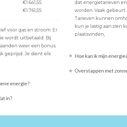
€1.641,55
dat energietarieven e
€1.761,55
worden. Vaak gebeurt di
Tarieven kunnen omhoo
kun je lastig aan zien
ief voor gas en stroom. Er
plaatsvinden,
 wordt uitbetaald. Bij
2 maanden weer een bonus.
 geprijsd. Je dient elk
Hoe kan ik mijn energi
Overstappen met zonnep
oene energie?
at in?