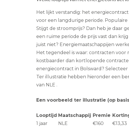
Het lijkt verstandig: het energiecontr
voor een langdurige periode. Populaire opti
Stijgt de stroomprijs? Dan heb je daar ge
een ruime periode de prijs vast dan krij
juist niet? Energiemaatschappijen werk
Het tegendeel is waar: contracten voor 
kostbaarder dan kortlopende contracte
energiecontract in Bolsward? Selecteer d
Ter illustratie hebben hieronder een 
van NLE .
Een voorbeeld ter illustratie (op ba
Looptijd
Maatschappij
Premie
Korti
1 jaar
NLE
€160
€13,33