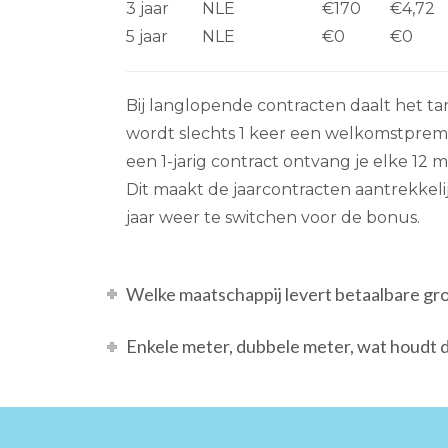
3 jaar
NLE
€170
€4,72
5 jaar
NLE
€0
€0
Bij langlopende contracten daalt het tar
wordt slechts 1 keer een welkomstpremie
een 1-jarig contract ontvang je elke 1
Dit maakt de jaarcontracten aantrekkelijk
jaar weer te switchen voor de bonus.
Welke maatschappij levert betaalbare gr
Enkele meter, dubbele meter, wat houdt d