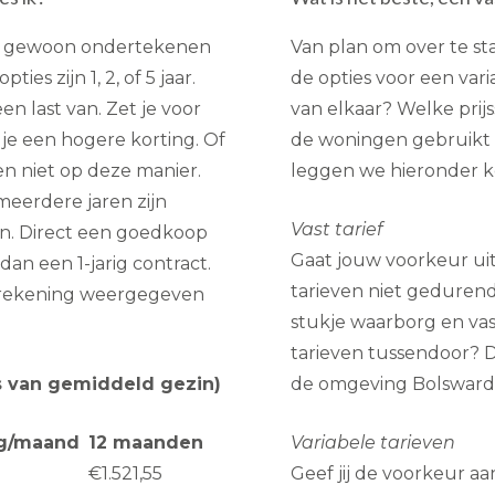
act gewoon ondertekenen
Van plan om over te st
es zijn 1, 2, of 5 jaar.
de opties voor een vari
en last van. Zet je voor
van elkaar? Welke prijs
g je een hogere korting. Of
de woningen gebruikt d
en niet op deze manier.
leggen we hieronder ko
meerdere jaren zijn
Vast tarief
n. Direct een goedkoop
Gaat jouw voorkeur uit
an een 1-jarig contract.
tarieven niet geduren
berekening weergegeven
stukje waarborg en vas
tarieven tussendoor? Da
sis van gemiddeld gezin)
de omgeving Bolsward i
ng/maand
12 maanden
Variabele tarieven
€1.521,55
Geef jij de voorkeur aan