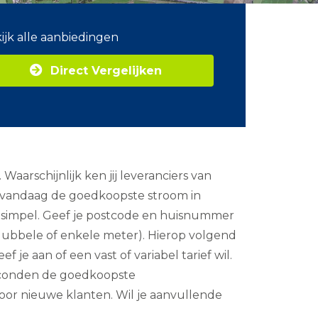
ijk alle aanbiedingen
Direct Vergelijken
aarschijnlijk ken jij leveranciers van
ij vandaag de goedkoopste stroom in
is simpel. Geef je postcode en huisnummer
n dubbele of enkele meter). Hierop volgend
ef je aan of een vast of variabel tarief wil.
seconden de goedkoopste
voor nieuwe klanten. Wil je aanvullende