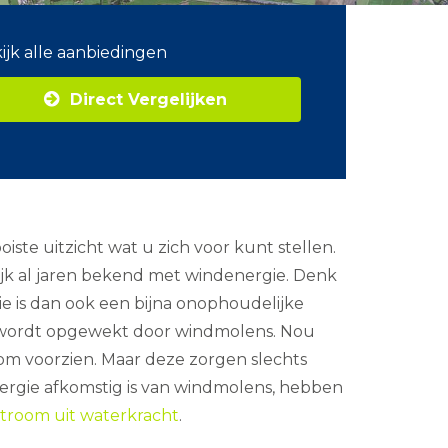
ijk alle aanbiedingen
Direct Vergelijken
iste uitzicht wat u zich voor kunt stellen.
jk al jaren bekend met windenergie. Denk
e is dan ook een bijna onophoudelijke
d wordt opgewekt door windmolens. Nou
om voorzien. Maar deze zorgen slechts
nergie afkomstig is van windmolens, hebben
stroom uit waterkracht
.