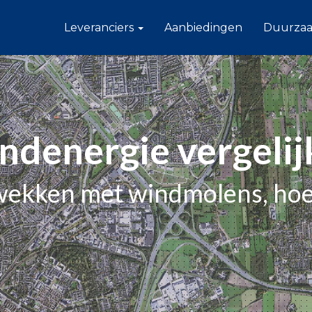
Leveranciers
Aanbiedingen
Duurza
ndenergie vergelij
ekken met windmolens, hoe