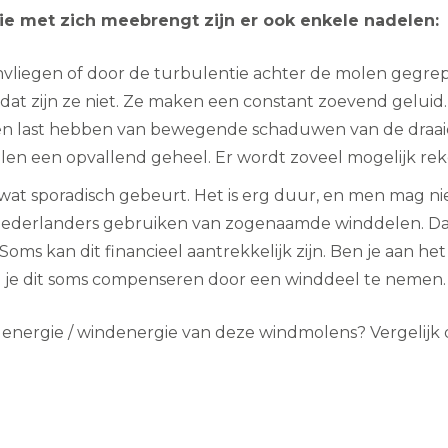
ie met zich meebrengt zijn er ook enkele nadelen:
liegen of door de turbulentie achter de molen gegre
 dat zijn ze niet. Ze maken een constant zoevend geluid.
ast hebben van bewegende schaduwen van de draaie
olen een opvallend geheel. Er wordt zoveel mogelijk r
ts wat sporadisch gebeurt. Het is erg duur, en men mag 
Nederlanders gebruiken van zogenaamde winddelen. Dank
oms kan dit financieel aantrekkelijk zijn. Ben je aan 
 je dit soms compenseren door een winddeel te nemen.
 energie / windenergie van deze windmolens? Vergelijk 