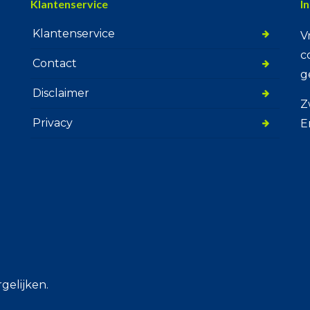
Klantenservice
I
Klantenservice
V
c
Contact
g
Disclaimer
Z
Privacy
E
gelijken.