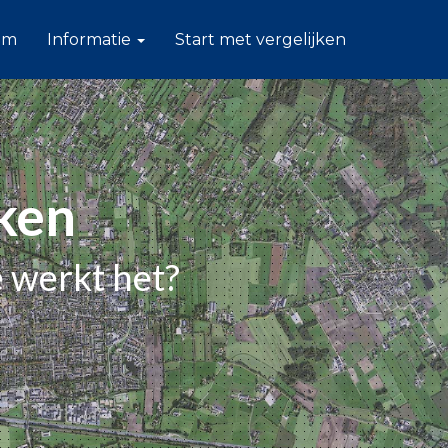
am
Informatie
Start met vergelijken
ken
 werkt het?