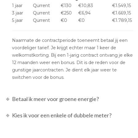
1 jaar
Qurrent
€130
€10,83
€1.549,15
3 jaar
Qurrent
€250
€6,94
€1.669,15
5 jaar
Qurrent
€0
€0
€1.789,15
Naarmate de contractperiode toeneemt betaal jij een
voordeliger tarief. Je krijgt echter maar 1 keer de
welkomstkorting. Bij een 1-jarig contract ontvang je elke
12 maanden weer een bonus. Dit is de reden voor de
gunstige jaarcontracten. Je dient elk jaar weer te
switchen voor de bonus.
Betaal ik meer voor groene energie?
Kies ik voor een enkele of dubbele meter?