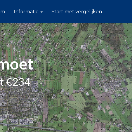
am
Informatie
Start met vergelijken
omoet
ot €234