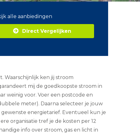
ijk alle aanbiedingen
Direct Vergelijken
Waarschijnlijk ken jij stroom
 garandeert mij de goedkoopste stroom in
aar weinig voor. Voer een postcode en
 dubbele meter). Daarna selecteer je jouw
het gewenste energietarief. Eventueel kun je
re organisatie tref je de kosten per 12
andige info over stroom, gas en licht in