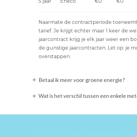
5 jaar
Eneco
€0
€0
Naarmate de contractperiode toeneemt b
tarief. Je krijgt echter maar 1 keer de we
jaarcontract krijg je elk jaar weer een bo
de gunstige jaarcontracten. Let op: je m
overstappen.
Betaal ik meer voor groene energie?
Wat is het verschil tussen een enkele me