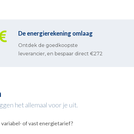
De energierekening omlaag
Ontdek de goedkoopste
leverancier, en bespaar direct €272
m
gen het allemaal voor je uit.
variabel- of vast energietarief?