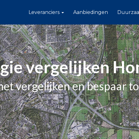
Leveranciers
Aanbiedingen
Duurza
gie vergelijken H
met vergelijken en bespaar t