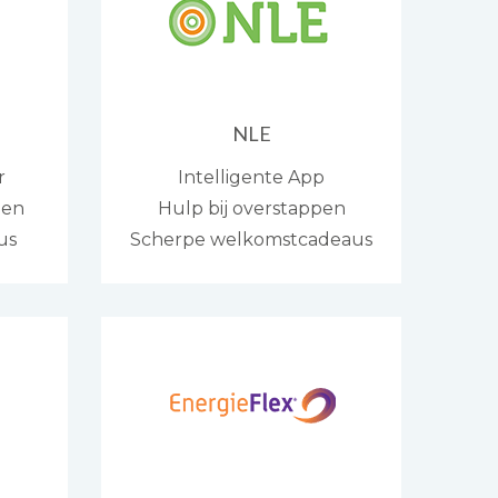
NLE
r
Intelligente App
den
Hulp bij overstappen
us
Scherpe welkomstcadeaus