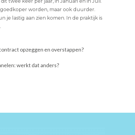
it twee keer per jaar, in Januari en in Juli.
 goedkoper worden, maar ook duurder.
n je lastig aan zien komen. In de praktijk is
.
econtract opzeggen en overstappen?
nelen: werkt dat anders?