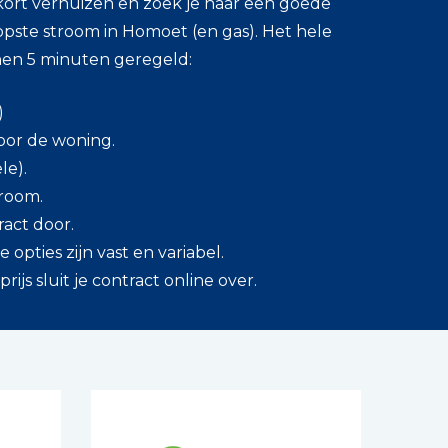
kort verhuizen en zoek je naar een goede
pste stroom in Homoet (en gas). Het hele
nen 5 minuten geregeld:
)
oor de woning.
le).
troom.
ract door.
opties zijn vast en variabel.
js sluit je contract online over.