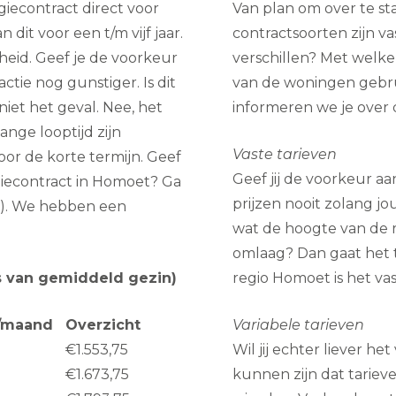
iecontract direct voor
Van plan om over te s
 dit voor een t/m vijf jaar.
contractsoorten zijn va
rheid. Geef je de voorkeur
verschillen? Met welke 
ctie nog gunstiger. Is dit
van de woningen gebru
niet het geval. Nee, het
informeren we je over d
nge looptijd zijn
Vaste tarieven
oor de korte termijn. Geef
Geef jij de voorkeur a
giecontract in Homoet? Ga
prijzen nooit zolang jo
ar). We hebben een
wat de hoogte van de r
omlaag? Dan gaat het t
sis van gemiddeld gezin)
regio Homoet is het va
/maand
Overzicht
Variabele tarieven
€1.553,75
Wil jij echter liever h
€1.673,75
kunnen zijn dat tariev