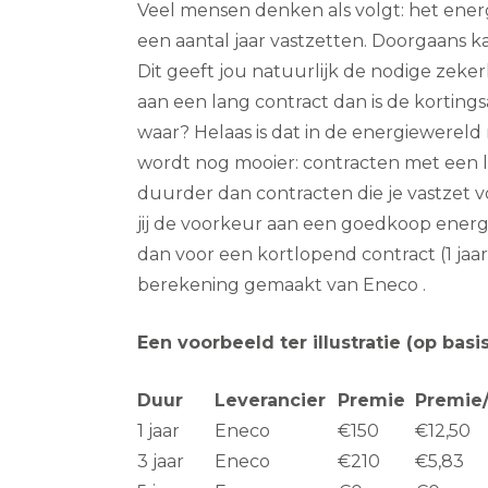
Veel mensen denken als volgt: het energ
een aantal jaar vastzetten. Doorgaans kan
Dit geeft jou natuurlijk de nodige zeke
aan een lang contract dan is de kortingsa
waar? Helaas is dat in de energiewereld 
wordt nog mooier: contracten met een la
duurder dan contracten die je vastzet v
jij de voorkeur aan een goedkoop ener
dan voor een kortlopend contract (1 ja
berekening gemaakt van Eneco .
Een voorbeeld ter illustratie (op ba
Duur
Leverancier
Premie
Premie
1 jaar
Eneco
€150
€12,50
3 jaar
Eneco
€210
€5,83