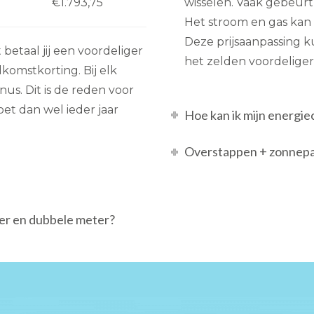
€1.793,75
wisselen. Vaak gebeurt d
Het stroom en gas kan
Deze prijsaanpassing ku
etaal jij een voordeliger
het zelden voordeliger
lkomstkorting. Bij elk
nus. Dit is de reden voor
oet dan wel ieder jaar
Hoe kan ik mijn energi
Overstappen + zonnepa
ter en dubbele meter?