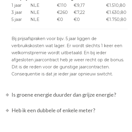
1 jaar
NLE
€110
€9,17
€1.510,80
3 jaar
NLE
€260
€7,22
€1.630,80
5 jaar
NLE
€0
€0
€1.750,80
Bij prijsafspraken voor bijv. 5 jaar liggen de
verbruikskosten wat lager. Er wordt slechts 1 keer een
welkomstpremie wordt uitbetaald. En bij ieder
afgesloten jaarcontract heb je weer recht op de bonus.
Dit is de reden voor de gunstige jaarcontracten.
Consequentie is dat je ieder jaar opnieuw switcht.
Is groene energie duurder dan grijze energie?
Heb ik een dubbele of enkele meter?