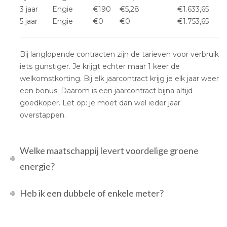
3 jaar
Engie
€190
€5,28
€1.633,65
5 jaar
Engie
€0
€0
€1.753,65
Bij langlopende contracten zijn de tarieven voor verbruik
iets gunstiger. Je krijgt echter maar 1 keer de
welkomstkorting. Bij elk jaarcontract krijg je elk jaar weer
een bonus. Daarom is een jaarcontract bijna altijd
goedkoper. Let op: je moet dan wel ieder jaar
overstappen.
Welke maatschappij levert voordelige groene
energie?
Heb ik een dubbele of enkele meter?