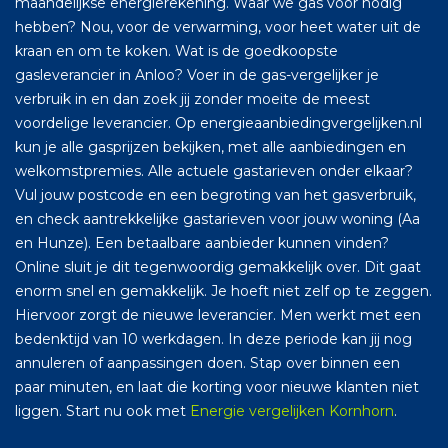
maandelijkse energierekening. Waar we gas voor nodig
hebben? Nou, voor de verwarming, voor heet water uit de
kraan en om te koken. Wat is de goedkoopste
gasleverancier in Anloo? Voer in de gas-vergelijker je
verbruik in en dan zoek jij zonder moeite de meest
voordelige leverancier. Op energieaanbiedingvergelijken.nl
kun je alle gasprijzen bekijken, met alle aanbiedingen en
welkomstpremies. Alle actuele gastarieven onder elkaar?
Vul jouw postcode en een begroting van het gasverbruik,
en check aantrekkelijke gastarieven voor jouw woning (Aa
en Hunze). Een betaalbare aanbieder kunnen vinden?
Online sluit je dit tegenwoordig gemakkelijk over. Dit gaat
enorm snel en gemakkelijk. Je hoeft niet zelf op te zeggen.
Hiervoor zorgt de nieuwe leverancier. Men werkt met een
bedenktijd van 10 werkdagen. In deze periode kan jij nog
annuleren of aanpassingen doen. Stap over binnen een
paar minuten, en laat die korting voor nieuwe klanten niet
liggen. Start nu ook met
Energie vergelijken Kornhorn
.