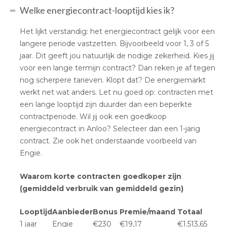
Welke energiecontract-looptijd kies ik?
Het lijkt verstandig: het energiecontract gelijk voor een
langere periode vastzetten. Bijvoorbeeld voor 1, 3 of 5
jaar. Dit geeft jou natuurlijk de nodige zekerheid. Kies jij
voor een lange termijn contract? Dan reken je af tegen
nog scherpere tarieven. Klopt dat? De energiemarkt
werkt net wat anders. Let nu goed op: contracten met
een lange looptijd zijn duurder dan een beperkte
contractperiode. Wil jij ook een goedkoop
energiecontract in Anloo? Selecteer dan een 1-jarig
contract. Zie ook het onderstaande voorbeeld van
Engie.
Waarom korte contracten goedkoper zijn
(gemiddeld verbruik van gemiddeld gezin)
Looptijd
Aanbieder
Bonus
Premie/maand
Totaal
1 jaar
Engie
€230
€19,17
€1.513,65