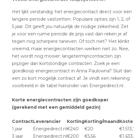
Het lijkt verstandig: het energiecontract direct voor een
langere periode vastzetten. Populaire opties zijn 1, 2, of
5 jaar. Dit geeft jou natuurlijk de nodige zekerheid. Zet
je voor een ruime periode de prijs vast dan reken je af
tegen nog scherpere tarieven. Of toch niet? Het klinkt
vreemd, maar energiecontracten werken niet zo. Nee,
het wordt nog mooier: langetermijncontracten zijn
prijziger dan kortstondige contracten. Zoek je een
goedkoop energiecontract in Anna Paulowna? Sluit dan
een zo kort mogelijk contract af. Je vindt een rekening
voorbeeld in de tabel hieronder van Energiedirect.nl .
Korte energiecontracten zijn goedkoper
(gerekend met een gemiddeld gezin)
Contract
Leverancier
Korting
Korting/maand
Kostenp
1 jaar
Energiedirect.nl
€240
€20
€1.513,7
3 jaar
Energiedirect.nl
€200
€5,56
€1.633,7