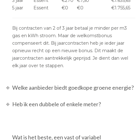
3 jaar
Essent
€270
€7,50
€1.635,65
5 jaar
Essent
€0
€0
€1.755,65
Bij contracten van 2 of 3 jaar betaal je minder per m3
gas en kWh stroom. Maar de welkomstbonus
compenseert dit. Bij jaarcontracten heb je ieder jaar
opnieuw recht op een nieuwe bonus. Dit maakt de
jaarcontracten aantrekkelijk geprijsd. Je dient dan wel
elk jaar over te stappen.
Welke aanbieder biedt goedkope groene energie?
Heb ik een dubbele of enkele meter?
Wat is het beste, een vast of variabel