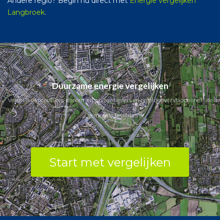
Andere regio? Begin nu direct met
Energie vergelijken
Langbroek
.
Duurzame energie vergelijken
Vergelijk de populaires stroom- en gas aanbieders en regel de overstap online in de
gemeente Leudal.
Start met vergelijken