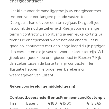
energiecontract?
Het klinkt voor de hand liggend: jouw energiecontract
meteen voor een langere periode vastzetten.
Doorgaans kan dit voor een t/m vijf jaar. Dit geeft jou
natuurlijk de nodige zekerheid. Kies jij voor een lange
termijn contract? Dan ontvang je een leuke korting. Ja
toch? De energiemarkt werkt net wat anders. Let nu
goed op: contracten met een lange looptijd zijn prijziger
dan contracten die je vastzet voor de korte termijn. Wil
jij ook een goedkoop energiecontract in Baexem? Kijk
dan zeker tussen de korte termijn contracten. Ter
illustratie hebben hieronder een berekening
weergegeven van Essent .
Rekenvoorbeeld (gemiddeld gezin)
Contract
Leverancier
Bonus
Premie/maand
Kostenplaat
1 jaar
Essent
€180
€15,00
€1.515,65