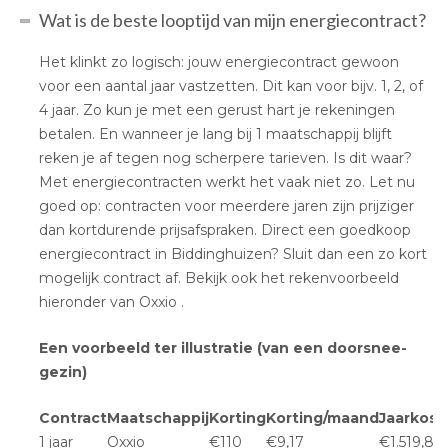
Wat is de beste looptijd van mijn energiecontract?
Het klinkt zo logisch: jouw energiecontract gewoon
voor een aantal jaar vastzetten. Dit kan voor bijv. 1, 2, of
4 jaar. Zo kun je met een gerust hart je rekeningen
betalen. En wanneer je lang bij 1 maatschappij blijft
reken je af tegen nog scherpere tarieven. Is dit waar?
Met energiecontracten werkt het vaak niet zo. Let nu
goed op: contracten voor meerdere jaren zijn prijziger
dan kortdurende prijsafspraken. Direct een goedkoop
energiecontract in Biddinghuizen? Sluit dan een zo kort
mogelijk contract af. Bekijk ook het rekenvoorbeeld
hieronder van Oxxio .
Een voorbeeld ter illustratie (van een doorsnee-
gezin)
Contract
Maatschappij
Korting
Korting/maand
Jaarkost
1 jaar
Oxxio
€110
€9,17
€1.519,80