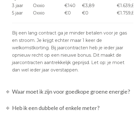
3 jaar
Oxxio
€140
€3,89
€1.639,80
5 jaar
Oxxio
€0
€0
€1.759,80
Bij een lang contract ga je minder betalen voor je gas
en stroom. Je krijgt echter maar 1 keer de
welkomstkorting. Bij jaarcontracten heb je ieder jaar
opnieuw recht op een nieuwe bonus. Dit maakt de
jaarcontracten aantrekkelijk geprijsd. Let op: je moet
dan wel ieder jaar overstappen.
Waar moet ik zijn voor goedkope groene energie?
Heb ik een dubbele of enkele meter?