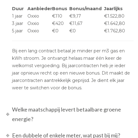
Duur
Aanbieder
Bonus
Bonus/maand
Jaarlijks
1 jaar
Oxxio
€110
€9,17
€1.522,80
3 jaar
Oxxio
€420
€11,67
€1.642,80
5 jaar
Oxxio
€0
€0
€1.762,80
Bij een lang contract betaal je minder per m3 gas en
kWh stroom. Je ontvangt helaas maar één keer de
welkomst vergoeding. Bij jaarcontracten heb je ieder
jaar opnieuw recht op een nieuwe bonus. Dit maakt de
jaarcontracten aantrekkelijk geprijsd. Je dient elk jaar
weer te switchen voor de bonus.
Welke maatschappij levert betaalbare groene
energie?
Een dubbele of enkele meter, wat past bij mij?