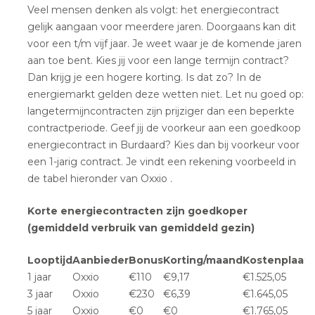
Veel mensen denken als volgt: het energiecontract
gelijk aangaan voor meerdere jaren. Doorgaans kan dit
voor een t/m vijf jaar. Je weet waar je de komende jaren
aan toe bent. Kies jij voor een lange termijn contract?
Dan krijg je een hogere korting. Is dat zo? In de
energiemarkt gelden deze wetten niet. Let nu goed op:
langetermijncontracten zijn prijziger dan een beperkte
contractperiode. Geef jij de voorkeur aan een goedkoop
energiecontract in Burdaard? Kies dan bij voorkeur voor
een 1-jarig contract. Je vindt een rekening voorbeeld in
de tabel hieronder van Oxxio .
Korte energiecontracten zijn goedkoper
(gemiddeld verbruik van gemiddeld gezin)
Looptijd
Aanbieder
Bonus
Korting/maand
Kostenplaatj
1 jaar
Oxxio
€110
€9,17
€1.525,05
3 jaar
Oxxio
€230
€6,39
€1.645,05
5 jaar
Oxxio
€0
€0
€1.765,05