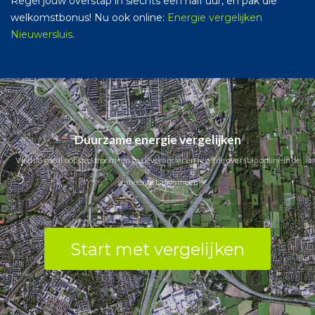
Regel jouw overstap in slechts een half uur, en pak die
welkomstbonus! Nu ook online:
Energie vergelijken
Nieuwersluis
.
Duurzame energie vergelijken
Vind de goedkoopste stroom- en gasleverancier en regel de overstap online in de
gemeente Landsmeer.
Start met vergelijken