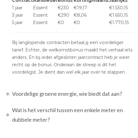
Contract
Aanbieder
Bonus
Korting/maand
Jaarlijks
1 jaar
Essent
€230
€19,17
€1.530,15
3 jaar
Essent
€290
€8,06
€1.650,15
5 jaar
Essent
€0
€0
€1.770,15
Bij langlopende contracten betaal jij een voordeliger
tarief. Echter, de welkomstbonus maakt het verhaal iets
anders. En bij ieder afgesloten jaarcontract heb je weer
recht op de bonus. Onderaan de streep is dit het
voordeligst. Je dient dan wel elk jaar over te stappen.
Voordelige groene energie, wie biedt dat aan?
Wat is het verschil tussen een enkele meter en
dubbele meter?