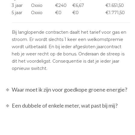
3 jaar
Oxxio
€240
€6,67
€1.651,50
5 jaar
Oxxio
€0
€0
€1.771,50
Bij langlopende contracten daalt het tarief voor gas en
stroom. Er wordt slechts 1 keer een welkomstpremie
wordt uitbetaald. En bij ieder afgesloten jaarcontract
heb je weer recht op de bonus. Onderaan de streep is
dit het voordeligst. Consequentie is dat je ieder jaar
opnieuw switcht.
Waar moet ik zijn voor goedkope groene energie?
Een dubbele of enkele meter, wat past bij mij?