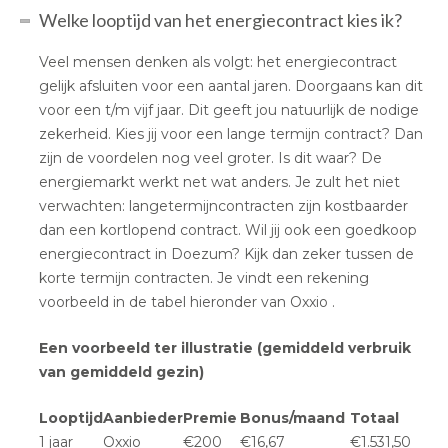
Welke looptijd van het energiecontract kies ik?
Veel mensen denken als volgt: het energiecontract
gelijk afsluiten voor een aantal jaren. Doorgaans kan dit
voor een t/m vijf jaar. Dit geeft jou natuurlijk de nodige
zekerheid. Kies jij voor een lange termijn contract? Dan
zijn de voordelen nog veel groter. Is dit waar? De
energiemarkt werkt net wat anders. Je zult het niet
verwachten: langetermijncontracten zijn kostbaarder
dan een kortlopend contract. Wil jij ook een goedkoop
energiecontract in Doezum? Kijk dan zeker tussen de
korte termijn contracten. Je vindt een rekening
voorbeeld in de tabel hieronder van Oxxio .
Een voorbeeld ter illustratie (gemiddeld verbruik
van gemiddeld gezin)
Looptijd
Aanbieder
Premie
Bonus/maand
Totaal
1 jaar
Oxxio
€200
€16,67
€1.531,50