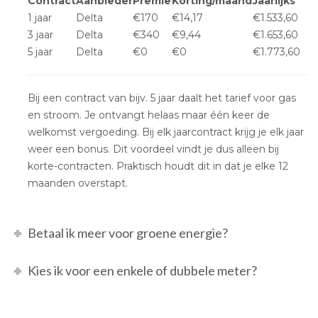
Contract
Aanbieder
Premie
Korting/maand
Jaarlijks
1 jaar
Delta
€170
€14,17
€1.533,60
3 jaar
Delta
€340
€9,44
€1.653,60
5 jaar
Delta
€0
€0
€1.773,60
Bij een contract van bijv. 5 jaar daalt het tarief voor gas
en stroom. Je ontvangt helaas maar één keer de
welkomst vergoeding. Bij elk jaarcontract krijg je elk jaar
weer een bonus. Dit voordeel vindt je dus alleen bij
korte-contracten. Praktisch houdt dit in dat je elke 12
maanden overstapt.
Betaal ik meer voor groene energie?
Kies ik voor een enkele of dubbele meter?