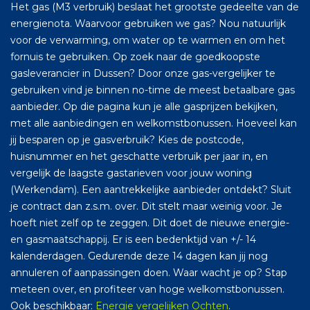
Het gas (M3 verbruik) beslaat het grootste gedeelte van de
energienota. Waarvoor gebruiken we gas? Nou natuurlijk
voor de verwarming, om water op te warmen en om het
fornuis te gebruiken. Op zoek naar de goedkoopste
gasleverancier in Dussen? Door onze gas-vergelijker te
gebruiken vind je binnen no-time de meest betaalbare gas
aanbieder. Op die pagina kun je alle gasprijzen bekijken,
met alle aanbiedingen en welkomstbonussen. Hoeveel kan
jij besparen op je gasverbruik? Kies de postcode,
huisnummer en het geschatte verbruik per jaar in, en
vergelijk de laagste gastarieven voor jouw woning
(Werkendam). Een aantrekkelijke aanbieder ontdekt? Sluit
je contract dan z.s.m. over. Dit stelt maar weinig voor. Je
hoeft niet zelf op te zeggen. Dit doet de nieuwe energie-
en gasmaatschappij. Er is een bedenktijd van +/- 14
kalenderdagen. Gedurende deze 14 dagen kan jij nog
annuleren of aanpassingen doen. Waar wacht je op? Stap
meteen over, en profiteer van hoge welkomstbonussen.
Ook beschikbaar:
Energie vergelijken Ochten
.