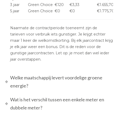
3 jaar
Green Choice
€120
€3,33
€1.655,70
5 jaar
Green Choice
€0
€0
€1.775,70
Naarmate de contractperiode toeneemt zijn de
tarieven voor verbruik iets gunstiger. Je krijgt echter
maar 1 keer de welkomstkorting. Bij elk jaarcontract krijg
je elk jaar weer een bonus. Dit is de reden voor de
gunstige jaarcontracten. Let op: je moet dan wel ieder
jaar overstappen.
Welke maatschappij levert voordelige groene
energie?
Wat is het verschil tussen een enkele meter en
dubbele meter?