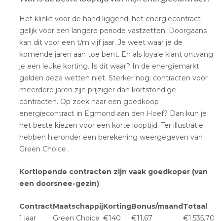
Het klinkt voor de hand liggend: het energiecontract
gelijk voor een langere periode vastzetten. Doorgaans
kan dit voor een t/m vijf jaar. Je weet waar je de
komende jaren aan toe bent. En als loyale klant ontvang
je een leuke korting. Is dit waar? In de energiemarkt
gelden deze wetten niet. Sterker nog: contracten voor
meerdere jaren zijn prijziger dan kortstondige
contracten. Op zoek naar een goedkoop
energiecontract in Egmond aan den Hoef? Dan kun je
het beste kiezen voor een korte looptijd. Ter illustratie
hebben hieronder een berekening weergegeven van
Green Choice .
Kortlopende contracten zijn vaak goedkoper (van
een doorsnee-gezin)
Contract
Maatschappij
Korting
Bonus/maand
Totaal
1 jaar
Green Choice
€140
€11,67
€1.535,70