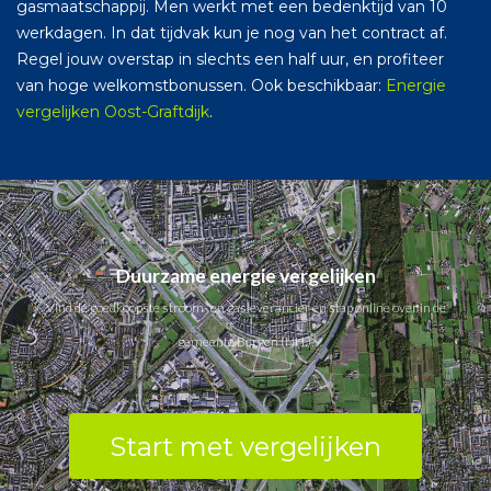
gasmaatschappij. Men werkt met een bedenktijd van 10
werkdagen. In dat tijdvak kun je nog van het contract af.
Regel jouw overstap in slechts een half uur, en profiteer
van hoge welkomstbonussen. Ook beschikbaar:
Energie
vergelijken Oost-Graftdijk
.
Duurzame energie vergelijken
Vind de goedkoopste stroom- en gasleverancier en stap online over in de
gemeente Bergen (NH.).
Start met vergelijken