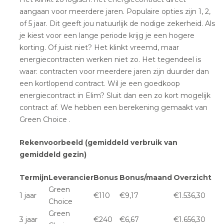
aangaan voor meerdere jaren. Populaire opties zijn 1, 2,
of 5 jaar. Dit geeft jou natuurlijk de nodige zekerheid. Als
je kiest voor een lange periode krijg je een hogere
korting. Of juist niet? Het klinkt vreemd, maar
energiecontracten werken niet zo. Het tegendeel is
waar: contracten voor meerdere jaren zijn duurder dan
een kortlopend contract. Wil je een goedkoop
energiecontract in Elim? Sluit dan een zo kort mogelijk
contract af. We hebben een berekening gemaakt van
Green Choice .
Rekenvoorbeeld (gemiddeld verbruik van
gemiddeld gezin)
Termijn
Leverancier
Bonus
Bonus/maand
Overzicht
Green
1 jaar
€110
€9,17
€1.536,30
Choice
Green
3 jaar
€240
€6,67
€1.656,30