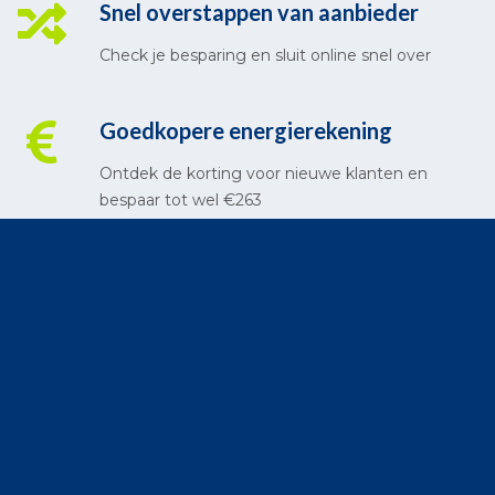
Snel overstappen van aanbieder
Check je besparing en sluit online snel over
Goedkopere energierekening
Ontdek de korting voor nieuwe klanten en
bespaar tot wel €263