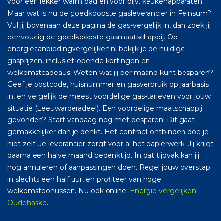
voor een lekker warm bad en voor bijv. keukenapparaten.
Maar wat is nu de goedkoopste gasleverancier in Feinsum?
Vul jij bovenaan deze pagina de gas-vergelijk in, dan zoek jij
eenvoudig de goedkoopste gasmaatschappij. Op
energieaanbiedingvergelijken.nl bekijk je de huidige
gasprijzen, inclusief lopende kortingen en
welkomstcadeaus. Weten wat jij per maand kunt besparen?
Geef je postcode, huisnummer en gasverbruik op jaarbasis
in, en vergelijk de meest voordelige gas-tarieven voor jouw
situatie (Leeuwarderadeel). Een voordelige maatschappij
gevonden? Start vandaag nog met besparen! Dit gaat
gemakkelijker dan je denkt. Het contract ontbinden doe je
niet zelf. Je leverancier zorgt voor al het papierwerk. Jij krijgt
daarna een halve maand bedenktijd. In dat tijdvak kan jij
nog annuleren of aanpassingen doen. Regel jouw overstap
in slechts een half uur, en profiteer van hoge
welkomstbonussen. Nu ook online:
Energie vergelijken
Oudehaske
.