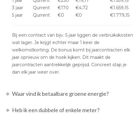
1 jaar
Qurrent
€230
€19,17
€1.539,15
3 jaar
Qurrent
€170
€4,72
€1.659,15
5 jaar
Qurrent
€0
€0
€1.779,15
Bij een contract van bijv. 5 jaar liggen de verbruikskosten
wat lager. Je krijgt echter maar 1 keer de
welkomstkorting. De bonus komt bij jaarcontracten elk
jaar opnieuw om de hoek kijken. Dit maakt de
jaarcontracten aantrekkelijk geprijsd. Concreet stap je
dan elk jaar weer over.
Waar vind ik betaalbare groene energie?
Heb ik een dubbele of enkele meter?