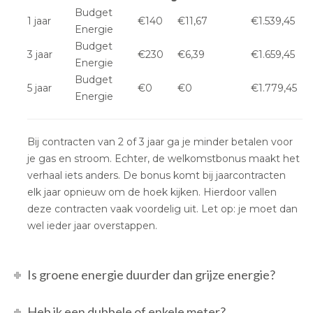
Budget
1 jaar
€140
€11,67
€1.539,45
Energie
Budget
3 jaar
€230
€6,39
€1.659,45
Energie
Budget
5 jaar
€0
€0
€1.779,45
Energie
Bij contracten van 2 of 3 jaar ga je minder betalen voor
je gas en stroom. Echter, de welkomstbonus maakt het
verhaal iets anders. De bonus komt bij jaarcontracten
elk jaar opnieuw om de hoek kijken. Hierdoor vallen
deze contracten vaak voordelig uit. Let op: je moet dan
wel ieder jaar overstappen.
Is groene energie duurder dan grijze energie?
Heb ik een dubbele of enkele meter?