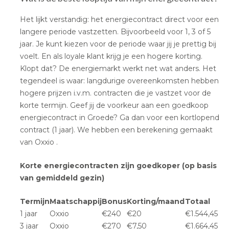
Het lijkt verstandig: het energiecontract direct voor een
langere periode vastzetten. Bijvoorbeeld voor 1, 3 of 5
jaar. Je kunt kiezen voor de periode waar jij je prettig bij
voelt. En als loyale klant krijg je een hogere korting.
Klopt dat? De energiemarkt werkt net wat anders. Het
tegendeel is waar: langdurige overeenkomsten hebben
hogere prijzen i.v.m. contracten die je vastzet voor de
korte termijn. Geef jij de voorkeur aan een goedkoop
energiecontract in Groede? Ga dan voor een kortlopend
contract (1 jaar). We hebben een berekening gemaakt
van Oxxio .
Korte energiecontracten zijn goedkoper (op basis
van gemiddeld gezin)
Termijn
Maatschappij
Bonus
Korting/maand
Totaal
1 jaar
Oxxio
€240
€20
€1.544,45
3 jaar
Oxxio
€270
€7,50
€1.664,45