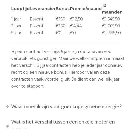
12
Looptijd
Leverancier
Bonus
Premie/maand
maanden
1 jaar
Essent
€150
€12,50
€1.545,50
3 jaar
Essent
€160
€4,44
€1.665,50
5 jaar
Essent
€0
€0
€1.785,50
Bij een contract van bijv. 5 jaar zijn de tarieven voor
verbruik iets gunstiger. Maar de welkomstpremie maakt
het verschil. Bij jaarcontracten heb je ieder jaar opnieuw
recht op een nieuwe bonus. Hierdoor vallen deze
contracten vaak voordelig uit. Je dient dan wel elk jaar
over te stappen.
Waar moet ik zijn voor goedkope groene energie?
Wat is het verschil tussen een enkele meter en