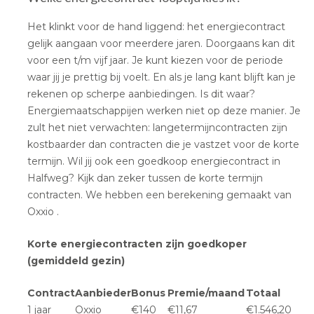
Het klinkt voor de hand liggend: het energiecontract
gelijk aangaan voor meerdere jaren. Doorgaans kan dit
voor een t/m vijf jaar. Je kunt kiezen voor de periode
waar jij je prettig bij voelt. En als je lang kant blijft kan je
rekenen op scherpe aanbiedingen. Is dit waar?
Energiemaatschappijen werken niet op deze manier. Je
zult het niet verwachten: langetermijncontracten zijn
kostbaarder dan contracten die je vastzet voor de korte
termijn. Wil jij ook een goedkoop energiecontract in
Halfweg? Kijk dan zeker tussen de korte termijn
contracten. We hebben een berekening gemaakt van
Oxxio .
Korte energiecontracten zijn goedkoper
(gemiddeld gezin)
Contract
Aanbieder
Bonus
Premie/maand
Totaal
1 jaar
Oxxio
€140
€11,67
€1.546,20