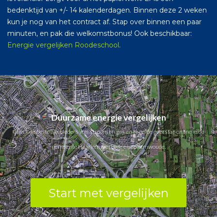
bedenktijd van +/- 14 kalenderdagen. Binnen deze 2 weken
kun je nog van het contract af. Stap over binnen een paar
minuten, en pak die welkomstbonus! Ook beschikbaar:
Energie vergelijken Roodeschool
.
Duurzame energie vergelijken
Check de beste aanbieders van stroom en gas en regel de overstap online in de
gemeente Haarlemmerliede en Spaarnwoude.
Start met vergelijken