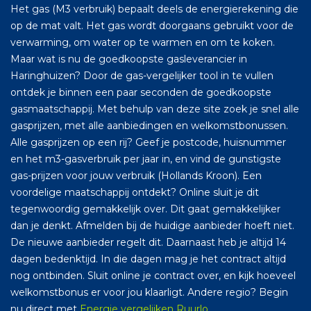
Het gas (M3 verbruik) bepaalt deels de energierekening die
op de mat valt. Het gas wordt doorgaans gebruikt voor de
verwarming, om water op te warmen en om te koken.
Maar wat is nu de goedkoopste gasleverancier in
Haringhuizen? Door de gas-vergelijker tool in te vullen
ontdek je binnen een paar seconden de goedkoopste
gasmaatschappij. Met behulp van deze site zoek je snel alle
gasprijzen, met alle aanbiedingen en welkomstbonussen.
Alle gasprijzen op een rij? Geef je postcode, huisnummer
en het m3-gasverbruik per jaar in, en vind de gunstigste
gas-prijzen voor jouw verbruik (Hollands Kroon). Een
voordelige maatschappij ontdekt? Online sluit je dit
tegenwoordig gemakkelijk over. Dit gaat gemakkelijker
dan je denkt. Afmelden bij de huidige aanbieder hoeft niet.
De nieuwe aanbieder regelt dit. Daarnaast heb je altijd 14
dagen bedenktijd. In die dagen mag je het contract altijd
nog ontbinden. Sluit online je contract over, en kijk hoeveel
welkomstbonus er voor jou klaarligt. Andere regio? Begin
nu direct met
Energie vergelijken Ruurlo
.