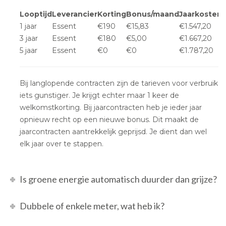
Looptijd
Leverancier
Korting
Bonus/maand
Jaarkosten
1 jaar
Essent
€190
€15,83
€1.547,20
3 jaar
Essent
€180
€5,00
€1.667,20
5 jaar
Essent
€0
€0
€1.787,20
Bij langlopende contracten zijn de tarieven voor verbruik
iets gunstiger. Je krijgt echter maar 1 keer de
welkomstkorting. Bij jaarcontracten heb je ieder jaar
opnieuw recht op een nieuwe bonus. Dit maakt de
jaarcontracten aantrekkelijk geprijsd. Je dient dan wel
elk jaar over te stappen.
Is groene energie automatisch duurder dan grijze?
Dubbele of enkele meter, wat heb ik?