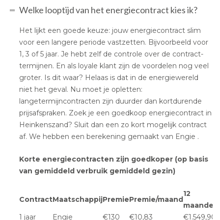
Welke looptijd van het energiecontract kies ik?
Het lijkt een goede keuze: jouw energiecontract slim
voor een langere periode vastzetten. Bijvoorbeeld voor
1, 3 of 5 jaar. Je hebt zelf de controle over de contract-
termijnen. En als loyale klant zijn de voordelen nog veel
groter. Is dit waar? Helaas is dat in de energiewereld
niet het geval. Nu moet je opletten:
langetermijncontracten zijn duurder dan kortdurende
prijsafspraken. Zoek je een goedkoop energiecontract in
Heinkenszand? Sluit dan een zo kort mogelijk contract
af. We hebben een berekening gemaakt van Engie .
Korte energiecontracten zijn goedkoper (op basis
van gemiddeld verbruik gemiddeld gezin)
12
Contract
Maatschappij
Premie
Premie/maand
maanden
1 jaar
Engie
€130
€10,83
€1.549,90