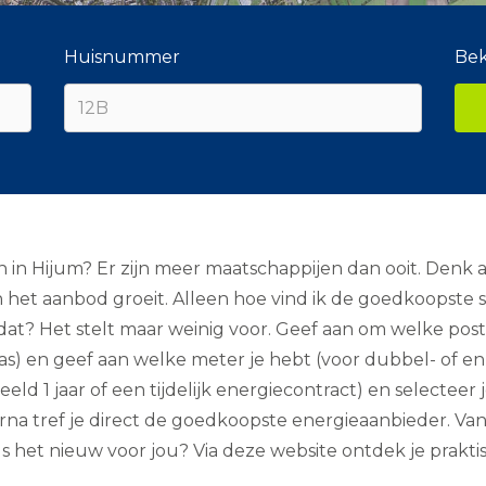
Huisnummer
Bek
en in Hijum? Er zijn meer maatschappijen dan ooit. Den
et aanbod groeit. Alleen hoe vind ik de goedkoopste st
t dat? Het stelt maar weinig voor. Geef aan om welke p
) en geef aan welke meter je hebt (voor dubbel- of enke
eld 1 jaar of een tijdelijk energiecontract) en selecteer j
na tref je direct de goedkoopste energieaanbieder. Van i
het nieuw voor jou? Via deze website ontdek je praktisc