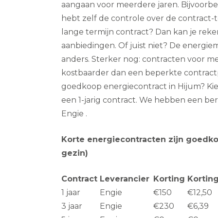
aangaan voor meerdere jaren. Bijvoorbeeld
hebt zelf de controle over de contract-te
lange termijn contract? Dan kan je rek
aanbiedingen. Of juist niet? De energie
anders. Sterker nog: contracten voor me
kostbaarder dan een beperkte contractp
goedkoop energiecontract in Hijum? Kie
een 1-jarig contract. We hebben een b
Engie .
Korte energiecontracten zijn goedk
gezin)
Contract
Leverancier
Korting
Kortin
1 jaar
Engie
€150
€12,50
3 jaar
Engie
€230
€6,39