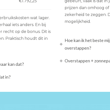
€1.792,25
gebeurt, vaak is dat in
prijzen dan omhoog of 
zekerheid te zeggen. Di
verbruikskosten wat lager.
mogelijkheid.
aal iets anders. En bij
r recht op de bonus. Dit is
n. Praktisch houdt dit in
Hoe kan ik het beste m
overstappen?
Overstappen + zonnepan
waar kan dat?
at in?