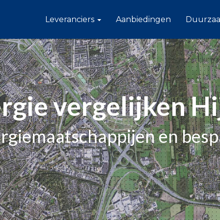
Leveranciers
Aanbiedingen
Duurza
rgie vergelijken H
ergiemaatschappijen en bes