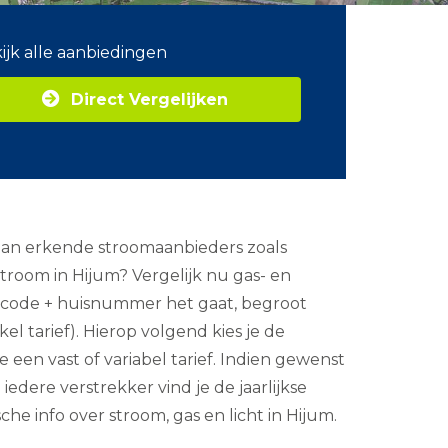
ijk alle aanbiedingen
Direct Vergelijken
k aan erkende stroomaanbieders zoals
room in Hijum? Vergelijk nu gas- en
ostcode + huisnummer het gaat, begroot
l tarief). Hierop volgend kies je de
e een vast of variabel tarief. Indien gewenst
edere verstrekker vind je de jaarlijkse
he info over stroom, gas en licht in Hijum.