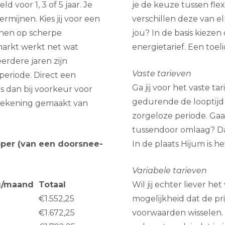
 voor 1, 3 of 5 jaar. Je
je de keuze tussen flex
rmijnen. Kies jij voor een
verschillen deze van el
enen op scherpe
jou? In de basis kieze
markt werkt net wat
energietarief. Een toel
erdere jaren zijn
Vaste tarieven
eriode. Direct een
Ga jij voor het vaste ta
s dan bij voorkeur voor
gedurende de looptijd
erekening gemaakt van
zorgeloze periode. Gaa
tussendoor omlaag? Dan
oper (van een doorsnee-
In de plaats Hijum is h
Variabele tarieven
g/maand
Totaal
Wil jij echter liever he
€1.552,25
mogelijkheid dat de pr
€1.672,25
voorwaarden wisselen. 