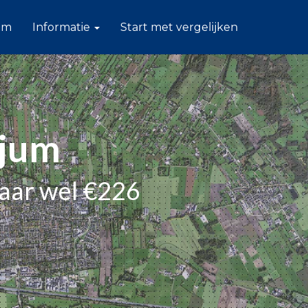
am
Informatie
Start met vergelijken
ijum
paar wel €226