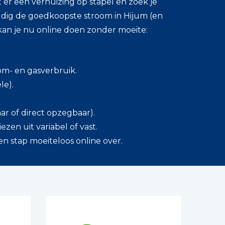
 er een verhuizing op stapel en zoek je
ig de goedkoopste stroom in Hijum (en
kan je nu online doen zonder moeite:
om- en gasverbruik.
le).
 jaar of direct opzegbaar).
ezen uit variabel of vast.
en stap moeiteloos online over.