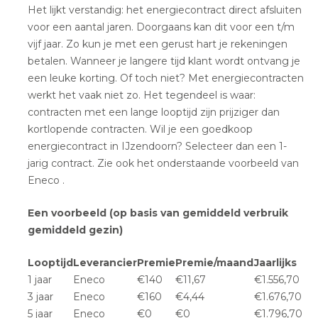
Het lijkt verstandig: het energiecontract direct afsluiten
voor een aantal jaren. Doorgaans kan dit voor een t/m
vijf jaar. Zo kun je met een gerust hart je rekeningen
betalen. Wanneer je langere tijd klant wordt ontvang je
een leuke korting. Of toch niet? Met energiecontracten
werkt het vaak niet zo. Het tegendeel is waar:
contracten met een lange looptijd zijn prijziger dan
kortlopende contracten. Wil je een goedkoop
energiecontract in IJzendoorn? Selecteer dan een 1-
jarig contract. Zie ook het onderstaande voorbeeld van
Eneco .
Een voorbeeld (op basis van gemiddeld verbruik
gemiddeld gezin)
Looptijd
Leverancier
Premie
Premie/maand
Jaarlijks
1 jaar
Eneco
€140
€11,67
€1.556,70
3 jaar
Eneco
€160
€4,44
€1.676,70
5 jaar
Eneco
€0
€0
€1.796,70