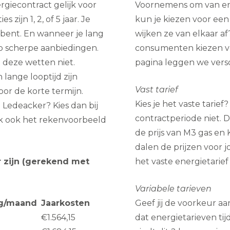
giecontract gelijk voor
Voornemens om van ene
 zijn 1, 2, of 5 jaar. Je
kun je kiezen voor een
bent. En wanneer je lang
wijken ze van elkaar af?
 op scherpe aanbiedingen.
consumenten kiezen vo
n deze wetten niet.
pagina leggen we versch
lange looptijd zijn
Vast tarief
oor de korte termijn.
Kies je het vaste tari
 Ledeacker? Kies dan bij
contractperiode niet. D
ijk ook het rekenvoorbeeld
de prijs van M3 gas e
dalen de prijzen voor j
 zijn (gerekend met
het vaste energietarief
Variabele tarieven
ng/maand
Jaarkosten
Geef jij de voorkeur aan
€1.564,15
dat energietarieven ti