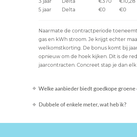
3 jaar
Delta
€370
€10,28
5 jaar
Delta
€0
€0
Naarmate de contractperiode toeneemt 
gas en kWh stroom. Je krijgt echter maa
welkomstkorting. De bonus komt bij jaar
opnieuw om de hoek kijken. Dit is de re
jaarcontracten. Concreet stap je dan elk
Welke aanbieder biedt goedkope groene 
Dubbele of enkele meter, wat heb ik?