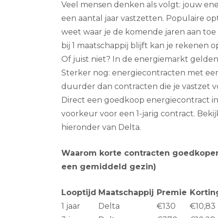
Veel mensen denken als volgt: jouw ener
een aantal jaar vastzetten. Populaire opties
weet waar je de komende jaren aan toe 
bij 1 maatschappij blijft kan je rekenen
Of juist niet? In de energiemarkt gelde
Sterker nog: energiecontracten met een 
duurder dan contracten die je vastzet v
Direct een goedkoop energiecontract in
voorkeur voor een 1-jarig contract. Bek
hieronder van Delta.
Waarom korte contracten goedkoper
een gemiddeld gezin)
Looptijd
Maatschappij
Premie
Korti
1 jaar
Delta
€130
€10,83