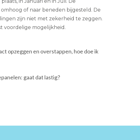
 plaats, in Januari en in Juli. De
 omhoog of naar beneden bijgesteld. De
elingen zijn niet met zekerheid te zeggen.
est voordelige mogelijkheid.
ract opzeggen en overstappen, hoe doe ik
anelen: gaat dat lastig?