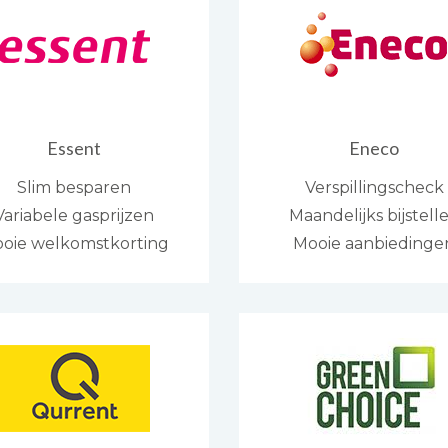
Essent
Eneco
Slim besparen
Verspillingscheck
Variabele gasprijzen
Maandelijks bijstell
oie welkomstkorting
Mooie aanbiedinge