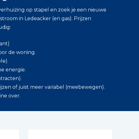
verhuizing op stapel en zoek je een nieuwe
troom in Ledeacker (en gas). Prijzen
udig:
ant)
oor de woning.
le).
ne energie.
ntracten).
prijzen of juist meer variabel (meebewegen).
ine over.