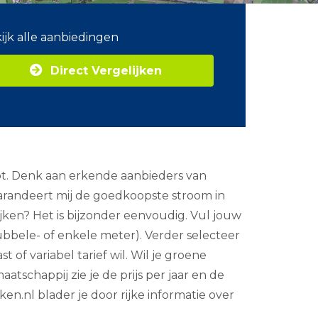
ijk alle aanbiedingen
Direct Vergelijken
ot. Denk aan erkende aanbieders van
arandeert mij de goedkoopste stroom in
ijken? Het is bijzonder eenvoudig. Vul jouw
ubbele- of enkele meter). Verder selecteer
 of variabel tarief wil. Wil je groene
atschappij zie je de prijs per jaar en de
n.nl blader je door rijke informatie over