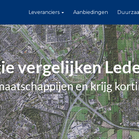
Leveranciers
Aanbiedingen
Duurza
ie vergelijken Led
maatschappijen en krijg kort