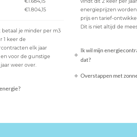
€1.684,15
vindt dit 2 keer per jaar
€1.804,15
energieprijzen worden
prijs en tarief-ontwikk
Dit is niet altijd de me
betaal je minder per m3
r 1 keer de
contracten elk jaar
Ik wil mijn energiecont
den voor de gunstige
dat?
 jaar weer over.
Overstappen met zonnep
energie?