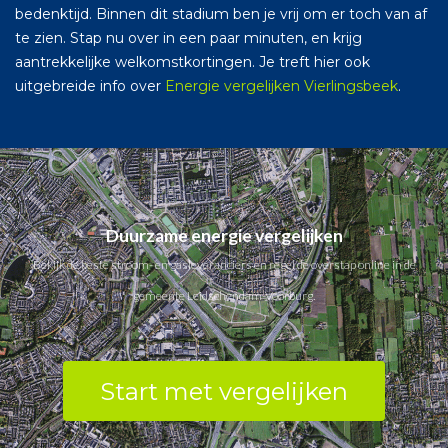
bedenktijd. Binnen dit stadium ben je vrij om er toch van af
te zien. Stap nu over in een paar minuten, en krijg
aantrekkelijke welkomstkortingen. Je treft hier ook
uitgebreide info over
Energie vergelijken Vierlingsbeek
.
Duurzame energie vergelijken
Bekijk de beste stroom- en gasleveranciers en regel de overstap online in de
gemeente Leidschendam-Voorburg.
Start met vergelijken