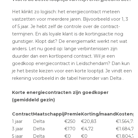
Het klinkt zo logisch: het energiecontract meteen
vastzetten voor meerdere jaren. Bijvoorbeeld voor 1, 3
of 5 jaar. Je hebt zelf de controle over de contract-
termijnen. En als loyale klant is de kortingsactie nog
gunstiger. Klopt dat? De energiemarkt werkt net wat
anders. Let nu goed op: lange verbintenissen zijn
duurder dan een kortlopend contract. Wil je een
goedkoop energiecontract in Leidschendam? Dan kun
je het beste kiezen voor een korte looptijd. Je vindt een
rekening voorbeeld in de tabel hieronder van Delta .
Korte energiecontracten zijn goedkoper
(gemiddeld gezin)
Contract
Maatschappij
Premie
Korting/maand
Kostenpl
1 jaar
Delta
€250
€20,83
€1.564,75
3 jaar
Delta
€170
€4,72
€1.684,75
5 jaar
Delta
€0
€0
€1.804,75