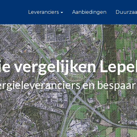
Leveranciers
Aanbiedingen
Duurza
e vergelijken Lepe
nergieleveranciers en bespaar