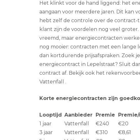
Het klinkt voor de hand liggend: het ene
aangaan voor meerdere jaren. Dit kan voor b
hebt zelf de controle over de contract-t
klant zijn de voordelen nog veel groter.
vreemd, maar energiecontracten werken
nog mooier: contracten met een lange lo
dan kortdurende prijsafspraken. Zoek 
energiecontract in Lepelstraat? Sluit da
contract af. Bekijk ook het rekenvoorbe
Vattenfall .
Korte energiecontracten zijn goedk
Looptijd
Aanbieder
Premie
Premie
1 jaar
Vattenfall
€240
€20
3 jaar
Vattenfall
€310
€8,61