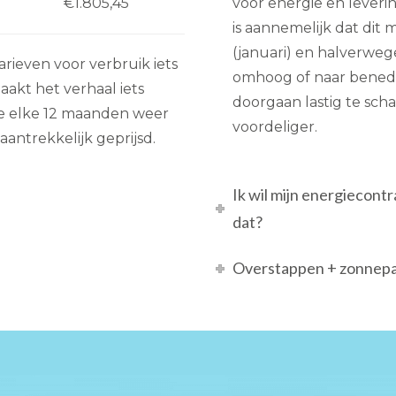
€1.805,45
voor energie en lever
is aannemelijk dat dit
(januari) en halverwege
 tarieven voor verbruik iets
omhoog of naar beneden
akt het verhaal iets
doorgaan lastig te schat
 je elke 12 maanden weer
voordeliger.
antrekkelijk geprijsd.
Ik wil mijn energiecont
dat?
Overstappen + zonnepan