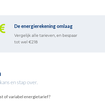
De energierekening omlaag
Vergelijk alle tarieven, en bespaar
tot wel €218
m
kans en stap over.
st of variabel energietarief?