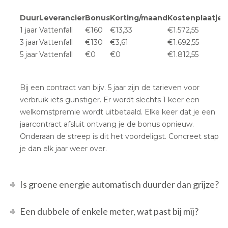
Duur
Leverancier
Bonus
Korting/maand
Kostenplaatje
1 jaar
Vattenfall
€160
€13,33
€1.572,55
3 jaar
Vattenfall
€130
€3,61
€1.692,55
5 jaar
Vattenfall
€0
€0
€1.812,55
Bij een contract van bijv. 5 jaar zijn de tarieven voor
verbruik iets gunstiger. Er wordt slechts 1 keer een
welkomstpremie wordt uitbetaald. Elke keer dat je een
jaarcontract afsluit ontvang je de bonus opnieuw.
Onderaan de streep is dit het voordeligst. Concreet stap
je dan elk jaar weer over.
Is groene energie automatisch duurder dan grijze?
Een dubbele of enkele meter, wat past bij mij?