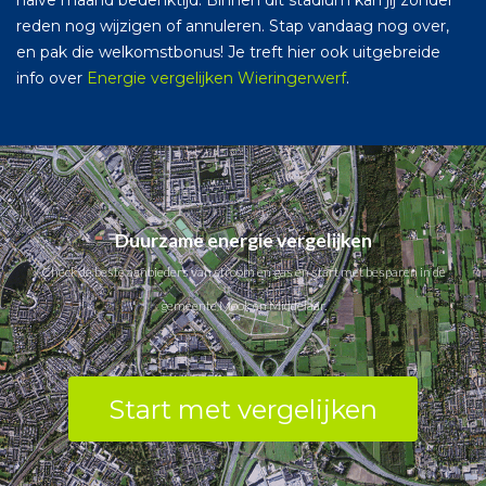
halve maand bedenktijd. Binnen dit stadium kan jij zonder
reden nog wijzigen of annuleren. Stap vandaag nog over,
en pak die welkomstbonus! Je treft hier ook uitgebreide
info over
Energie vergelijken Wieringerwerf
.
Duurzame energie vergelijken
Check de beste aanbieders van stroom en gas en start met besparen in de
gemeente Mook en Middelaar.
Start met vergelijken