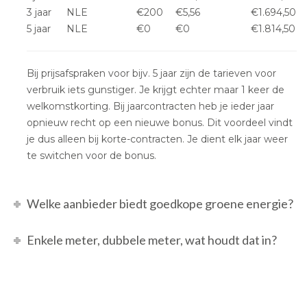
3 jaar
NLE
€200
€5,56
€1.694,50
5 jaar
NLE
€0
€0
€1.814,50
Bij prijsafspraken voor bijv. 5 jaar zijn de tarieven voor
verbruik iets gunstiger. Je krijgt echter maar 1 keer de
welkomstkorting. Bij jaarcontracten heb je ieder jaar
opnieuw recht op een nieuwe bonus. Dit voordeel vindt
je dus alleen bij korte-contracten. Je dient elk jaar weer
te switchen voor de bonus.
Welke aanbieder biedt goedkope groene energie?
Enkele meter, dubbele meter, wat houdt dat in?