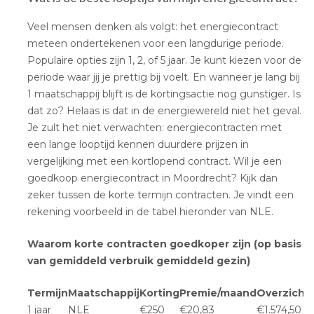
Veel mensen denken als volgt: het energiecontract
meteen ondertekenen voor een langdurige periode.
Populaire opties zijn 1, 2, of 5 jaar. Je kunt kiezen voor de
periode waar jij je prettig bij voelt. En wanneer je lang bij
1 maatschappij blijft is de kortingsactie nog gunstiger. Is
dat zo? Helaas is dat in de energiewereld niet het geval.
Je zult het niet verwachten: energiecontracten met
een lange looptijd kennen duurdere prijzen in
vergelijking met een kortlopend contract. Wil je een
goedkoop energiecontract in Moordrecht? Kijk dan
zeker tussen de korte termijn contracten. Je vindt een
rekening voorbeeld in de tabel hieronder van NLE.
Waarom korte contracten goedkoper zijn (op basis
van gemiddeld verbruik gemiddeld gezin)
Termijn
Maatschappij
Korting
Premie/maand
Overzicht
1 jaar
NLE
€250
€20,83
€1.574,50