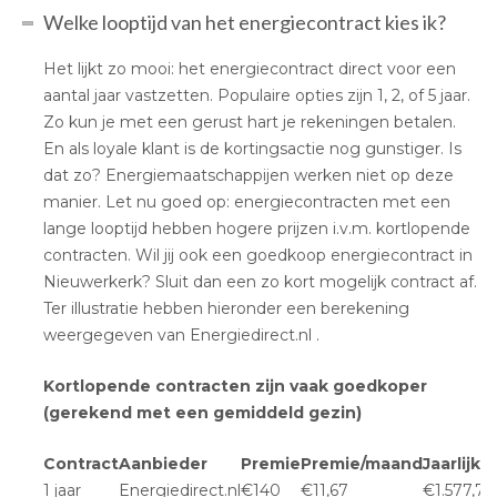
Welke looptijd van het energiecontract kies ik?
Het lijkt zo mooi: het energiecontract direct voor een
aantal jaar vastzetten. Populaire opties zijn 1, 2, of 5 jaar.
Zo kun je met een gerust hart je rekeningen betalen.
En als loyale klant is de kortingsactie nog gunstiger. Is
dat zo? Energiemaatschappijen werken niet op deze
manier. Let nu goed op: energiecontracten met een
lange looptijd hebben hogere prijzen i.v.m. kortlopende
contracten. Wil jij ook een goedkoop energiecontract in
Nieuwerkerk? Sluit dan een zo kort mogelijk contract af.
Ter illustratie hebben hieronder een berekening
weergegeven van Energiedirect.nl .
Kortlopende contracten zijn vaak goedkoper
(gerekend met een gemiddeld gezin)
Contract
Aanbieder
Premie
Premie/maand
Jaarlijks
1 jaar
Energiedirect.nl
€140
€11,67
€1.577,70