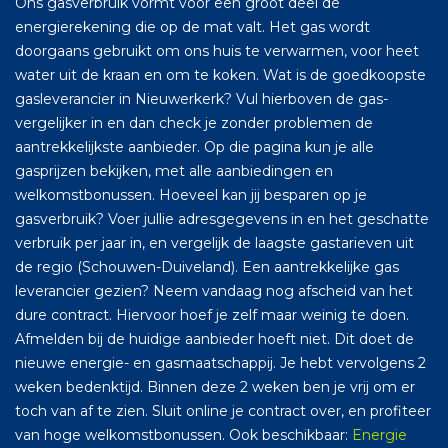
Ons gasverbruik vormt voor een groot deel de
energierekening die op de mat valt. Het gas wordt
doorgaans gebruikt om ons huis te verwarmen, voor heet
water uit de kraan en om te koken. Wat is de goedkoopste
gasleverancier in Nieuwerkerk? Vul hierboven de gas-
vergelijker in en dan check je zonder problemen de
aantrekkelijkste aanbieder. Op die pagina kun je alle
gasprijzen bekijken, met alle aanbiedingen en
welkomstbonussen. Hoeveel kan jij besparen op je
gasverbruik? Voer jullie adresgegevens in en het geschatte
verbruik per jaar in, en vergelijk de laagste gastarieven uit
de regio (Schouwen-Duiveland). Een aantrekkelijke gas
leverancier gezien? Neem vandaag nog afscheid van het
dure contract. Hiervoor hoef je zelf maar weinig te doen.
Afmelden bij de huidige aanbieder hoeft niet. Dit doet de
nieuwe energie- en gasmaatschappij. Je hebt vervolgens 2
weken bedenktijd. Binnen deze 2 weken ben je vrij om er
toch van af te zien. Sluit online je contract over, en profiteer
van hoge welkomstbonussen. Ook beschikbaar:
Energie