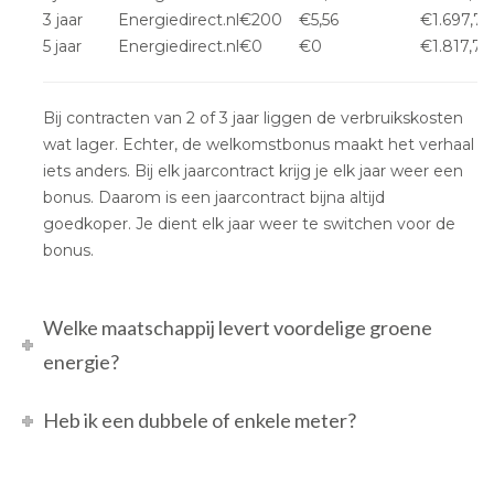
3 jaar
Energiedirect.nl
€200
€5,56
€1.697,7
5 jaar
Energiedirect.nl
€0
€0
€1.817,70
Bij contracten van 2 of 3 jaar liggen de verbruikskosten
wat lager. Echter, de welkomstbonus maakt het verhaal
iets anders. Bij elk jaarcontract krijg je elk jaar weer een
bonus. Daarom is een jaarcontract bijna altijd
goedkoper. Je dient elk jaar weer te switchen voor de
bonus.
Welke maatschappij levert voordelige groene
energie?
Heb ik een dubbele of enkele meter?