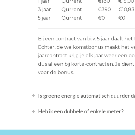
1 jaar
Qurrent
€180
€15,00
3 jaar
Qurrent
€390
€10,83
5 jaar
Qurrent
€0
€0
Bij een contract van bijv. 5 jaar daalt het
Echter, de welkomstbonus maakt het verh
jaarcontract krijg je elk jaar weer een bo
dus alleen bij korte-contracten. Je dient
voor de bonus.
Is groene energie automatisch duurder da
Heb ik een dubbele of enkele meter?