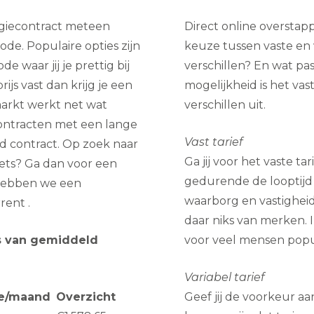
rgiecontract meteen
Direct online overstap
de. Populaire opties zijn
keuze tussen vaste en v
de waar jij je prettig bij
verschillen? En wat pas
ijs vast dan krijg je een
mogelijkheid is het va
arkt werkt net wat
verschillen uit.
contracten met een lange
Vast tarief
d contract. Op zoek naar
Ga jij voor het vaste t
ets? Ga dan voor een
gedurende de looptijd
r hebben we een
waarborg en vastigheid.
ent .
daar niks van merken. I
sis van gemiddeld
voor veel mensen popul
Variabel tarief
e/maand
Overzicht
Geef jij de voorkeur a