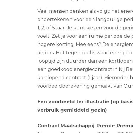
Veel mensen denken als volgt: het ene
ondertekenen voor een langdurige perio
1, 2, of 5 jaar. Je kunt kiezen voor de perio
voelt. Zet je voor een ruime periode de pr
hogere korting. Mee eens? De energiem
anders. Het tegendeel is waar: energie
looptijd zijn duurder dan een kortlopen
een goedkoop energiecontract in Nij Be
kortlopend contract (1 jaar). Hieronde
voorbeeldberekening gemaakt van Qurr
Een voorbeeld ter illustratie (op ba
verbruik gemiddeld gezin)
Contract
Maatschappij
Premie
Premi