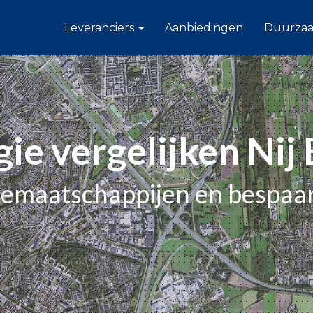
Leveranciers
Aanbiedingen
Duurza
ie vergelijken Nij
iemaatschappijen en bespaar