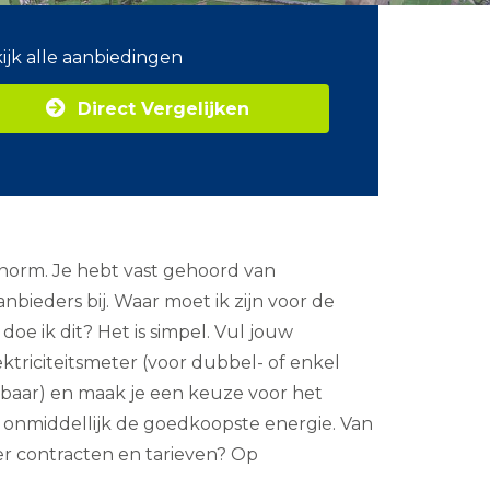
ijk alle aanbiedingen
Direct Vergelijken
 enorm. Je hebt vast gehoord van
bieders bij. Waar moet ik zijn voor de
oe ik dit? Het is simpel. Vul jouw
triciteitsmeter (voor dubbel- of enkel
pzegbaar) en maak je een keuze voor het
je onmiddellijk de goedkoopste energie. Van
er contracten en tarieven? Op