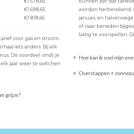
€1.578,65
kunnen zijn dat tarie
€1.698,65
worden herberekend. Di
€1.818,65
januari, en halverwege
of naar beneden bijgest
lastig te voorspellen. 
 tarief voor gas en stroom.
aal iets anders. Bij elk
nus. Dit voordeel vindt je
Hoe kan ik snel mijn e
 elk jaar weer te switchen
Overstappen + zonnepan
n grijze?