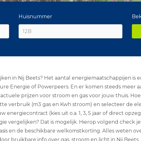
Huisnummer
Bek
ijken in Nij Beets? Het aantal energiemaatschappijen is
llure Energie of Powerpeers. En er komen steeds meer aan
actuele prijzen voor stroom en gas voor jouw thuis. Hoe d
te verbruik (m3 gas en Kwh stroom) en selecteer de elek
ouw energiecontract (kies uit o.a. 1, 3, 5 jaar of direct o
rgie vergelijken? Dat is mogelijk. Hierop volgend check 
basis en de beschikbare welkomstkorting. Alles weten ov
or bruikbare info over gas, stroom en licht in Nij Beets.