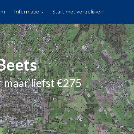
am
Informatie
Start met vergelijken
 Beets
 maar liefst €275