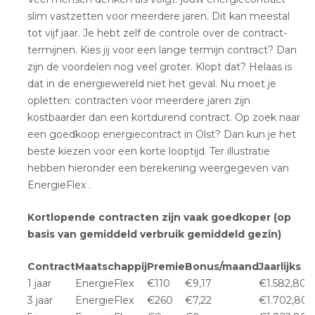
slim vastzetten voor meerdere jaren. Dit kan meestal
tot vijf jaar. Je hebt zelf de controle over de contract-
termijnen. Kies jij voor een lange termijn contract? Dan
zijn de voordelen nog veel groter. Klopt dat? Helaas is
dat in de energiewereld niet het geval. Nu moet je
opletten: contracten voor meerdere jaren zijn
kostbaarder dan een kortdurend contract. Op zoek naar
een goedkoop energiecontract in Olst? Dan kun je het
beste kiezen voor een korte looptijd. Ter illustratie
hebben hieronder een berekening weergegeven van
EnergieFlex .
Kortlopende contracten zijn vaak goedkoper (op
basis van gemiddeld verbruik gemiddeld gezin)
Contract
Maatschappij
Premie
Bonus/maand
Jaarlijks
1 jaar
EnergieFlex
€110
€9,17
€1.582,80
3 jaar
EnergieFlex
€260
€7,22
€1.702,80