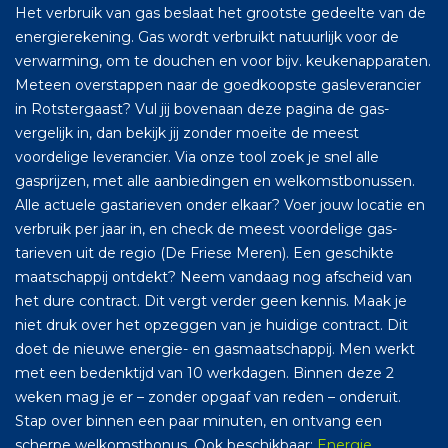
Het verbruik van gas beslaat het grootste gedeelte van de
energierekening. Gas wordt verbruikt natuurlijk voor de
verwarming, om te douchen en voor bijv. keukenapparaten.
Meteen overstappen naar de goedkoopste gasleverancier
in Rotstergaast? Vul jij bovenaan deze pagina de gas-
vergelijk in, dan bekijk jij zonder moeite de meest
voordelige leverancier. Via onze tool zoek je snel alle
gasprijzen, met alle aanbiedingen en welkomstbonussen.
Alle actuele gastarieven onder elkaar? Voer jouw locatie en
verbruik per jaar in, en check de meest voordelige gas-
tarieven uit de regio (De Friese Meren). Een geschikte
maatschappij ontdekt? Neem vandaag nog afscheid van
het dure contract. Dit vergt verder geen kennis. Maak je
niet druk over het opzeggen van je huidige contract. Dit
doet de nieuwe energie- en gasmaatschappij. Men werkt
met een bedenktijd van 10 werkdagen. Binnen deze 2
weken mag je er – zonder opgaaf van reden – onderuit.
Stap over binnen een paar minuten, en ontvang een
scherpe welkomstbonus. Ook beschikbaar:
Energie