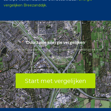
vergelijken Breezanddijk
.
Duurzame energie vergelijken
Check de beste aanbieders van stroom en gas en start met besparen in de
gemeente De Friese Meren.
Start met vergelijken