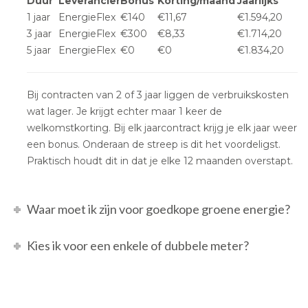
Duur
Leverancier
Bonus
Korting/maand
Jaarlijks
1 jaar
EnergieFlex
€140
€11,67
€1.594,20
3 jaar
EnergieFlex
€300
€8,33
€1.714,20
5 jaar
EnergieFlex
€0
€0
€1.834,20
Bij contracten van 2 of 3 jaar liggen de verbruikskosten
wat lager. Je krijgt echter maar 1 keer de
welkomstkorting. Bij elk jaarcontract krijg je elk jaar weer
een bonus. Onderaan de streep is dit het voordeligst.
Praktisch houdt dit in dat je elke 12 maanden overstapt.
Waar moet ik zijn voor goedkope groene energie?
Kies ik voor een enkele of dubbele meter?