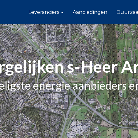
Leveranciers
Aanbiedingen
Duurza
rgelijken s-Heer 
eligste energie aanbieders 