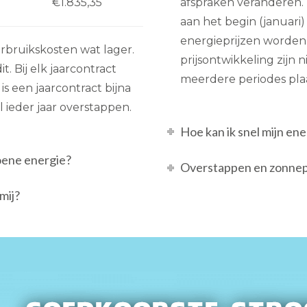
€1.835,35
afspraken veranderen. 
aan het begin (januari)
energieprijzen worden
rbruikskosten wat lager.
prijsontwikkeling zijn 
 Bij elk jaarcontract
meerdere periodes pla
is een jaarcontract bijna
l ieder jaar overstappen.
Hoe kan ik snel mijn e
oene energie?
Overstappen en zonnep
mij?