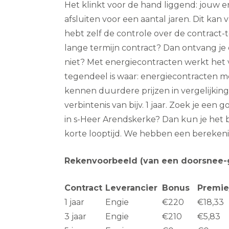
Het klinkt voor de hand liggend: jouw 
afsluiten voor een aantal jaren. Dit kan v
hebt zelf de controle over de contract-te
lange termijn contract? Dan ontvang je e
niet? Met energiecontracten werkt het v
tegendeel is waar: energiecontracten m
kennen duurdere prijzen in vergelijkin
verbintenis van bijv. 1 jaar. Zoek je ee
in s-Heer Arendskerke? Dan kun je het 
korte looptijd. We hebben een bereken
Rekenvoorbeeld (van een doorsnee-
Contract
Leverancier
Bonus
Premi
1 jaar
Engie
€220
€18,33
3 jaar
Engie
€210
€5,83