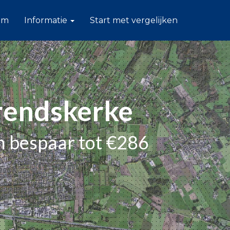
am
Informatie
Start met vergelijken
Arendskerke
en bespaar tot €286