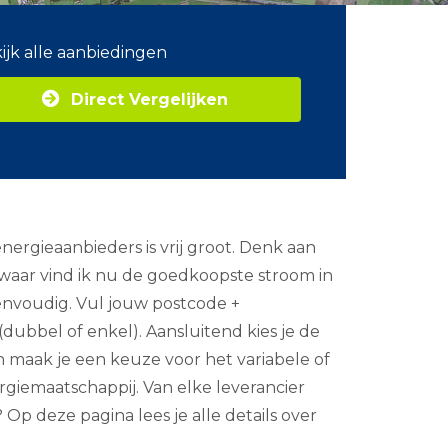
ijk alle aanbiedingen
Direct Vergelijken
ergieaanbieders is vrij groot. Denk aan
 waar vind ik nu de goedkoopste stroom in
eenvoudig. Vul jouw postcode +
dubbel of enkel). Aansluitend kies je de
 en maak je een keuze voor het variabele of
rgiemaatschappij. Van elke leverancier
p deze pagina lees je alle details over