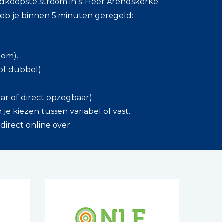
dkoopste stroom in s-Heer Arendskerke
heb je binnen 5 minuten geregeld:
oom).
 of dubbel).
 jaar of direct opzegbaar).
 je kiezen tussen variabel of vast.
direct online over.