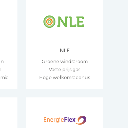
NLE
en
Groene windstroom
e
Vaste prijs gas
emie
Hoge welkomstbonus