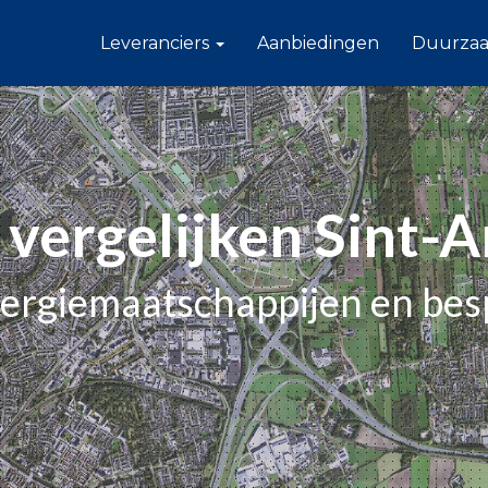
Leveranciers
Aanbiedingen
Duurza
 vergelijken Sint-
nergiemaatschappijen en bes