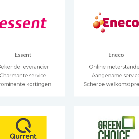
Essent
Eneco
ekende leverancier
Online meterstand
Charmante service
Aangename servic
rominente kortingen
Scherpe welkomstpr