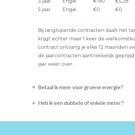
3 jaar
Engie
€190
€5,28
5 jaar
Engie
€0
€0
Bij langlopende contracten daalt het tar
krijgt echter maar 1 keer de welkomstkort
contract ontvang je elke 12 maanden w
de jaarcontracten aantrekkelijk geprijsd
jaar weer over.
Betaal ik meer voor groene energie?
Heb ik een dubbele of enkele meter?