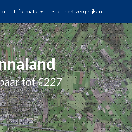
am
Informatie
Start met vergelijken
Annaland
paar tot €227