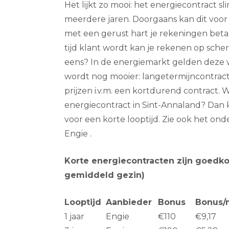
Het lijkt zo mooi: het energiecontract s
meerdere jaren. Doorgaans kan dit voor e
met een gerust hart je rekeningen beta
tijd klant wordt kan je rekenen op sch
eens? In de energiemarkt gelden deze w
wordt nog mooier: langetermijncontra
prijzen i.v.m. een kortdurend contract. 
energiecontract in Sint-Annaland? Dan 
voor een korte looptijd. Zie ook het on
Engie .
Korte energiecontracten zijn goedk
gemiddeld gezin)
Looptijd
Aanbieder
Bonus
Bonus/
1 jaar
Engie
€110
€9,17