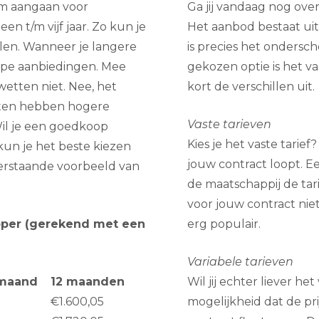
lim aangaan voor
Ga jij vandaag nog ove
en t/m vijf jaar. Zo kun je
Het aanbod bestaat uit 
len. Wanneer je langere
is precies het ondersch
erpe aanbiedingen. Mee
gekozen optie is het v
etten niet. Nee, het
kort de verschillen uit.
cten hebben hogere
Vaste tarieven
Wil je een goedkoop
Kies je het vaste tarie
kun je het beste kiezen
jouw contract loopt. E
derstaande voorbeeld van
de maatschappij de tar
voor jouw contract niet
oper (gerekend met een
erg populair.
Variabele tarieven
maand
12 maanden
Wil jij echter liever he
€1.600,05
mogelijkheid dat de pri