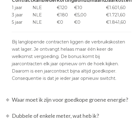
Contract
Aanbieder
Korting
Bonus/maand
Jaarkosten
1 jaar
NLE
€120
€10
€1.601,60
3 jaar
NLE
€180
€5,00
€1.721,60
5 jaar
NLE
€0
€0
€1.841,60
Bij langlopende contracten liggen de verbruikskosten
wat lager. Je ontvangt helaas maar één keer de
welkomst vergoeding. De bonus komt bij
jaarcontracten elk jaar opnieuw om de hoek kijken.
Daarom is een jaarcontract bijna altijd goedkoper.
Consequentie is dat je ieder jaar opnieuw switcht.
Waar moet ik zijn voor goedkope groene energie?
Dubbele of enkele meter, wat heb ik?