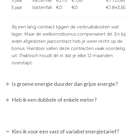
3 jaar
Vattenfall
€270
€7,50
€1.723,65
5 jaar
Vattenfall
€0
€0
€1.843,65
Bij een lang contract liggen de verbruikskosten wat
lager. Maar de welkomstbonus compenseert dit. En bij
ieder afgesloten jaarcontract heb je weer recht op de
bonus. Hierdoor vallen deze contracten vaak voordelig
uit. Praktisch houdt dit in dat je elke 12 maanden
overstapt.
Is groene energie duurder dan grijze energie?
Heb ik een dubbele of enkele meter?
Kies ik voor een vast of variabel energietarief?