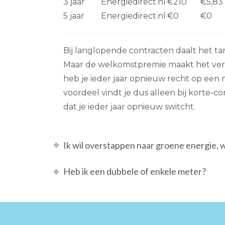
3 jaar
Energiedirect.nl
€210
€5,83
5 jaar
Energiedirect.nl
€0
€0
Bij langlopende contracten daalt het tar
Maar de welkomstpremie maakt het versc
heb je ieder jaar opnieuw recht op een 
voordeel vindt je dus alleen bij korte-c
dat je ieder jaar opnieuw switcht.
Ik wil overstappen naar groene energie, 
Heb ik een dubbele of enkele meter?