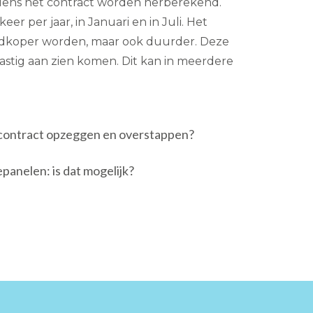
jdens het contract worden herberekend.
er per jaar, in Januari en in Juli. Het
edkoper worden, maar ook duurder. Deze
lastig aan zien komen. Dit kan in meerdere
econtract opzeggen en overstappen?
anelen: is dat mogelijk?