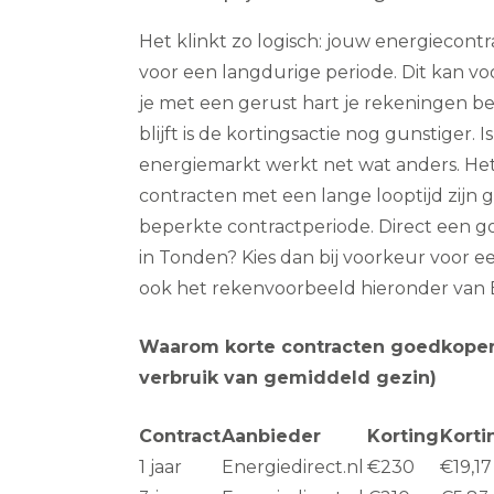
Het klinkt zo logisch: jouw energiecont
voor een langdurige periode. Dit kan voor b
je met een gerust hart je rekeningen bet
blijft is de kortingsactie nog gunstiger. I
energiemarkt werkt net wat anders. Het
contracten met een lange looptijd zijn
beperkte contractperiode. Direct een 
in Tonden? Kies dan bij voorkeur voor een
ook het rekenvoorbeeld hieronder van E
Waarom korte contracten goedkoper
verbruik van gemiddeld gezin)
Contract
Aanbieder
Korting
Kort
1 jaar
Energiedirect.nl
€230
€19,17