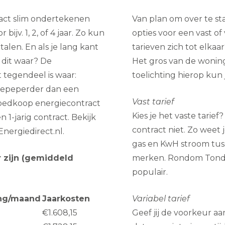
ract slim ondertekenen
Van plan om over te st
ijv. 1, 2, of 4 jaar. Zo kun
opties voor een vast of
alen. En als je lang kant
tarieven zich tot elkaar
s dit waar? De
Het gros van de woning
 tegendeel is waar:
toelichting hierop kun 
 gepeperder dan een
Vast tarief
goedkoop energiecontract
Kies je het vaste tarie
 1-jarig contract. Bekijk
contract niet. Zo weet 
nergiedirect.nl.
gas en KwH stroom tuss
 zijn (gemiddeld
merken. Rondom Tonden
populair.
ing/maand
Jaarkosten
Variabel tarief
€1.608,15
Geef jij de voorkeur aan