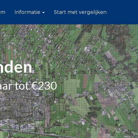
am
Informatie
Start met vergelijken
onden
aar tot €230