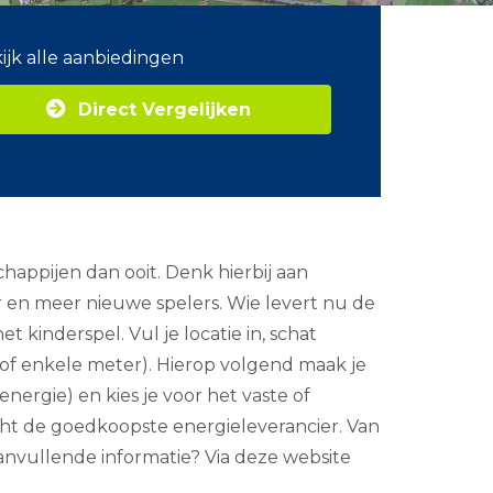
ijk alle aanbiedingen
Direct Vergelijken
appijen dan ooit. Denk hierbij aan
r en meer nieuwe spelers. Wie levert nu de
 kinderspel. Vul je locatie in, schat
- of enkele meter). Hierop volgend maak je
nergie) en kies je voor het vaste of
echt de goedkoopste energieleverancier. Van
 aanvullende informatie? Via deze website