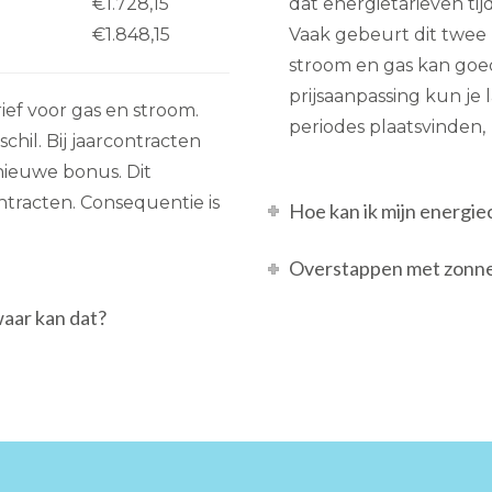
€1.728,15
dat energietarieven ti
€1.848,15
Vaak gebeurt dit twee ke
stroom en gas kan go
prijsaanpassing kun je 
ief voor gas en stroom.
periodes plaatsvinden,
hil. Bij jaarcontracten
nieuwe bonus. Dit
ontracten. Consequentie is
Hoe kan ik mijn energi
Overstappen met zonnep
waar kan dat?