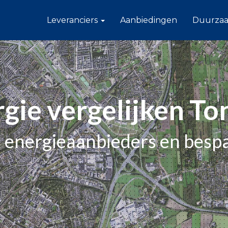
Leveranciers
Aanbiedingen
Duurza
gie vergelijken T
e energieaanbieders en besp