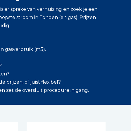
s er sprake van verhuizing en zoek je een
pste stroom in Tonden (en gas). Prijzen
udig:
)
en gasverbruik (m3).
?
tten?
 prijzen, of juist flexibel?
en zet de oversluit procedure in gang.