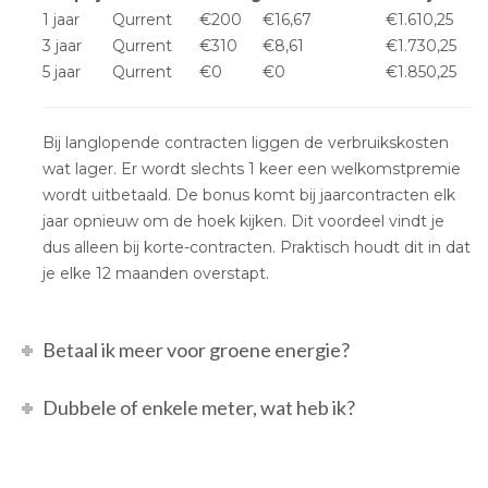
1 jaar
Qurrent
€200
€16,67
€1.610,25
3 jaar
Qurrent
€310
€8,61
€1.730,25
5 jaar
Qurrent
€0
€0
€1.850,25
Bij langlopende contracten liggen de verbruikskosten
wat lager. Er wordt slechts 1 keer een welkomstpremie
wordt uitbetaald. De bonus komt bij jaarcontracten elk
jaar opnieuw om de hoek kijken. Dit voordeel vindt je
dus alleen bij korte-contracten. Praktisch houdt dit in dat
je elke 12 maanden overstapt.
Betaal ik meer voor groene energie?
Dubbele of enkele meter, wat heb ik?