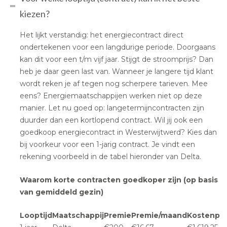
kiezen?
Het lijkt verstandig: het energiecontract direct
ondertekenen voor een langdurige periode. Doorgaans
kan dit voor een t/m vijf jaar. Stijgt de stroomprijs? Dan
heb je daar geen last van. Wanneer je langere tijd klant
wordt reken je af tegen nog scherpere tarieven. Mee
eens? Energiemaatschappijen werken niet op deze
manier. Let nu goed op: langetermijncontracten zijn
duurder dan een kortlopend contract. Wil jij ook een
goedkoop energiecontract in Westerwijtwerd? Kies dan
bij voorkeur voor een 1-jarig contract. Je vindt een
rekening voorbeeld in de tabel hieronder van Delta.
Waarom korte contracten goedkoper zijn (op basis
van gemiddeld gezin)
Looptijd
Maatschappij
Premie
Premie/maand
Kostenpla