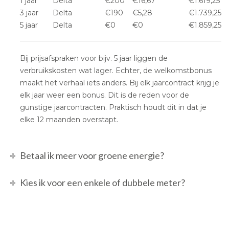
1 jaar
Delta
€200
€16,67
€1.619,25
3 jaar
Delta
€190
€5,28
€1.739,25
5 jaar
Delta
€0
€0
€1.859,25
Bij prijsafspraken voor bijv. 5 jaar liggen de
verbruikskosten wat lager. Echter, de welkomstbonus
maakt het verhaal iets anders. Bij elk jaarcontract krijg je
elk jaar weer een bonus. Dit is de reden voor de
gunstige jaarcontracten. Praktisch houdt dit in dat je
elke 12 maanden overstapt.
Betaal ik meer voor groene energie?
Kies ik voor een enkele of dubbele meter?