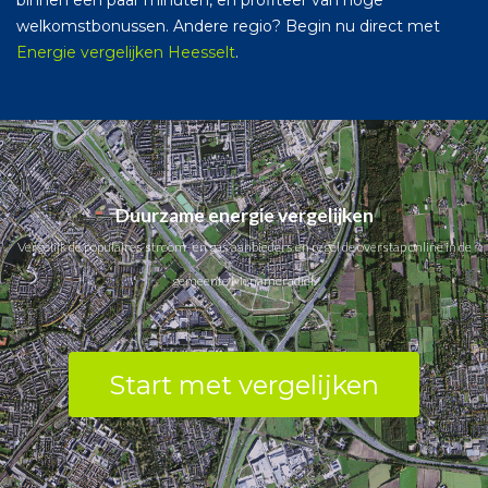
binnen een paar minuten, en profiteer van hoge
welkomstbonussen. Andere regio? Begin nu direct met
Energie vergelijken Heesselt
.
Duurzame energie vergelijken
Vergelijk de populaires stroom- en gas aanbieders en regel de overstap online in de
gemeente Menameradiel.
Start met vergelijken