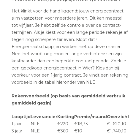
Het klinkt voor de hand liggend: jouw energiecontract
slim vastzetten voor meerdere jaren. Dit kan meestal
tot vijf jaar. Je hebt zelf de controle over de contract-
termijnen. Als je kiest voor een lange periode reken je af
tegen nog scherpere tarieven. Klopt dat?
Energiemaatschappijen werken niet op deze manier.
Nee, het wordt nog mooier: lange verbintenissen zijn
kostbaarder dan een beperkte contractperiode. Zoek je
een goedkoop energiecontract in Wier? Kies dan bij
voorkeur voor een 1-jarig contract. Je vindt een rekening
voorbeeld in de tabel hieronder van NLE .
Rekenvoorbeeld (op basis van gemiddeld verbruik
gemiddeld gezin)
Looptijd
Leverancier
Korting
Premie/maand
Overzicht
1 jaar
NLE
€220
€18,33
€1.620,10
3 jaar
NLE
€360
€10
€1.740,10