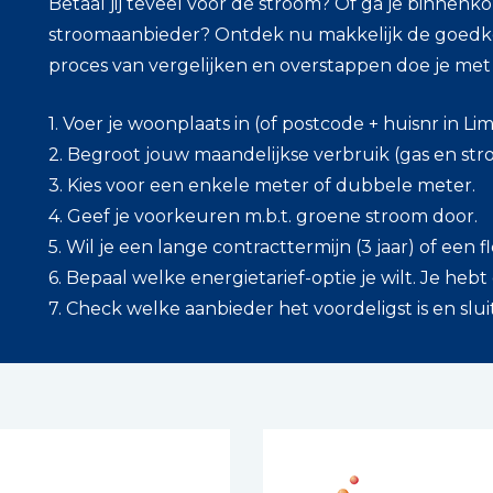
Betaal jij teveel voor de stroom? Of ga je binnen
stroomaanbieder? Ontdek nu makkelijk de goedkoop
proces van vergelijken en overstappen doe je me
1. Voer je woonplaats in (of postcode + huisnr in L
2. Begroot jouw maandelijkse verbruik (gas en str
3. Kies voor een enkele meter of dubbele meter.
4. Geef je voorkeuren m.b.t. groene stroom door.
5. Wil je een lange contracttermijn (3 jaar) of een fl
6. Bepaal welke energietarief-optie je wilt. Je hebt
7. Check welke aanbieder het voordeligst is en sluit