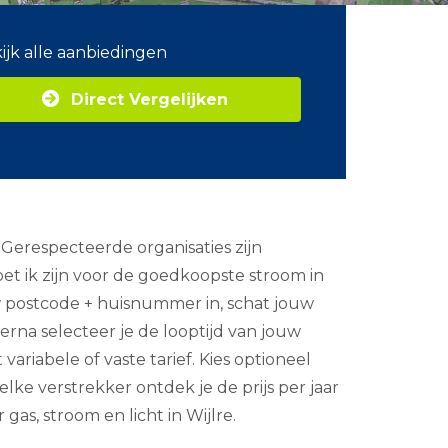
ijk alle aanbiedingen
Direct Vergelijken
 Gerespecteerde organisaties zijn
et ik zijn voor de goedkoopste stroom in
uw postcode + huisnummer in, schat jouw
erna selecteer je de looptijd van jouw
variabele of vaste tarief. Kies optioneel
ke verstrekker ontdek je de prijs per jaar
gas, stroom en licht in Wijlre.