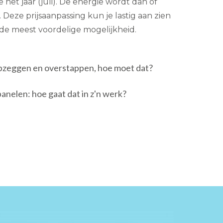
 het jaar (juli). De energie wordt dan of
Deze prijsaanpassing kun je lastig aan zien
jd de meest voordelige mogelijkheid.
pzeggen en overstappen, hoe moet dat?
nelen: hoe gaat dat in z'n werk?