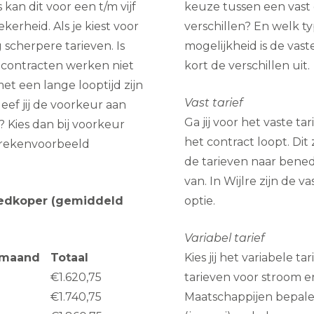
kan dit voor een t/m vijf
keuze tussen een vast o
ekerheid. Als je kiest voor
verschillen? En welk ty
 scherpere tarieven. Is
mogelijkheid is de vas
econtracten werken niet
kort de verschillen uit.
et een lange looptijd zijn
Vast tarief
ef jij de voorkeur aan
Ga jij voor het vaste t
 Kies dan bij voorkeur
het contract loopt. Di
t rekenvoorbeeld
de tarieven naar benede
van. In Wijlre zijn de
oedkoper (gemiddeld
optie.
Variabel tarief
/maand
Totaal
Kies jij het variabele 
€1.620,75
tarieven voor stroom 
€1.740,75
Maatschappijen bepalen