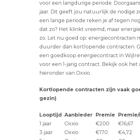
voor een langdurige periode. Doorgaans 
jaar. Dit geeft jou natuurlijk de nodige z
een lange periode reken je af tegen nog
dat zo? Het klinkt vreemd, maar energi
zo. Let nu goed op: energiecontracten m
duurder dan kortlopende contracten. Ge
een goedkoop energiecontract in Wijlre?
voor een 1-jarig contract. Bekijk ook he
hieronder van Oxxio .
Kortlopende contracten zijn vaak g
gezin)
Looptijd
Aanbieder
Premie
Premie
1 jaar
Oxxio
€200
€16,67
3 jaar
Oxxio
€170
€4,72