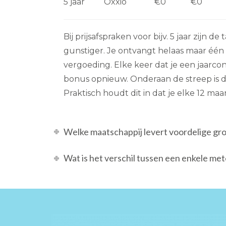
5 jaar
Oxxio
€0
€0
Bij prijsafspraken voor bijv. 5 jaar zijn de
gunstiger. Je ontvangt helaas maar éé
vergoeding. Elke keer dat je een jaarcon
bonus opnieuw. Onderaan de streep is di
Praktisch houdt dit in dat je elke 12 ma
Welke maatschappij levert voordelige gr
Wat is het verschil tussen een enkele me