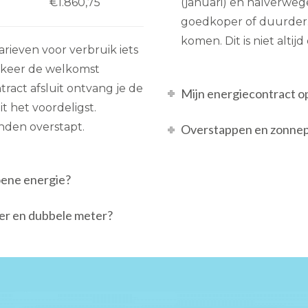
€1.860,75
(januari) en halverwege
goedkoper of duurder. 
komen. Dit is niet alti
 tarieven voor verbruik iets
n keer de welkomst
tract afsluit ontvang je de
Mijn energiecontract o
t het voordeligst.
anden overstapt.
Overstappen en zonnepa
oene energie?
ter en dubbele meter?