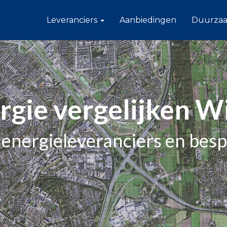
Leveranciers
Aanbiedingen
Duurza
rgie vergelijken Wi
le energieleveranciers en bes