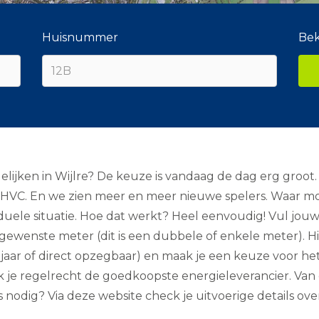
Huisnummer
Bek
elijken in Wijlre? De keuze is vandaag de dag erg groot.
of HVC. En we zien meer en meer nieuwe spelers. Waar mo
ividuele situatie. Hoe dat werkt? Heel eenvoudig! Vul jo
 gewenste meter (dit is een dubbele of enkele meter). Hi
5 jaar of direct opzegbaar) en maak je een keuze voor het 
e regelrecht de goedkoopste energieleverancier. Van el
odig? Via deze website check je uitvoerige details over 