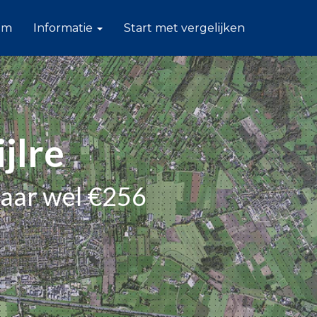
am
Informatie
Start met vergelijken
jlre
paar wel €256