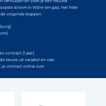
kort verhuizen en zoek je een nieuwe
ste stroom in Wijlre (en gas). Het hele
t de volgende stappen:
imburg)
oom).
ex-contract (1 jaar).
 de keuze uit variabel en vast.
 je contract online over.