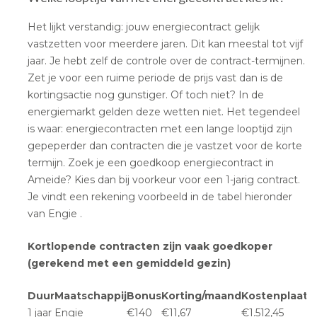
Het lijkt verstandig: jouw energiecontract gelijk
vastzetten voor meerdere jaren. Dit kan meestal tot vijf
jaar. Je hebt zelf de controle over de contract-termijnen.
Zet je voor een ruime periode de prijs vast dan is de
kortingsactie nog gunstiger. Of toch niet? In de
energiemarkt gelden deze wetten niet. Het tegendeel
is waar: energiecontracten met een lange looptijd zijn
gepeperder dan contracten die je vastzet voor de korte
termijn. Zoek je een goedkoop energiecontract in
Ameide? Kies dan bij voorkeur voor een 1-jarig contract.
Je vindt een rekening voorbeeld in de tabel hieronder
van Engie .
Kortlopende contracten zijn vaak goedkoper
(gerekend met een gemiddeld gezin)
Duur
Maatschappij
Bonus
Korting/maand
Kostenplaatj
1 jaar
Engie
€140
€11,67
€1.512,45