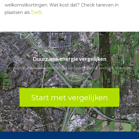
welkomstkortingen. Wat kost dat? Check tarieven in
plaatsen als
Delft
.
Duurzame energie vergelijken
Vergelijk de populaires stroom- en gas aanbieders voor jouw situatie in de regio.
Start met vergelijken