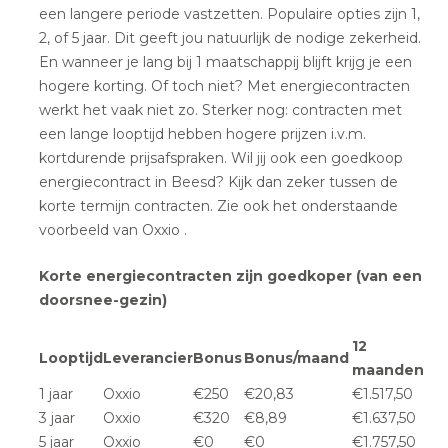
een langere periode vastzetten. Populaire opties zijn 1,
2, of 5 jaar. Dit geeft jou natuurlijk de nodige zekerheid.
En wanneer je lang bij 1 maatschappij blijft krijg je een
hogere korting. Of toch niet? Met energiecontracten
werkt het vaak niet zo. Sterker nog: contracten met
een lange looptijd hebben hogere prijzen i.v.m.
kortdurende prijsafspraken. Wil jij ook een goedkoop
energiecontract in Beesd? Kijk dan zeker tussen de
korte termijn contracten. Zie ook het onderstaande
voorbeeld van Oxxio .
Korte energiecontracten zijn goedkoper (van een
doorsnee-gezin)
12
Looptijd
Leverancier
Bonus
Bonus/maand
maanden
1 jaar
Oxxio
€250
€20,83
€1.517,50
3 jaar
Oxxio
€320
€8,89
€1.637,50
5 jaar
Oxxio
€0
€0
€1.757,50