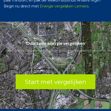
paar minuten, en pak die welkomstbonus! Andere regio?
Begin nu direct met
Energie vergelijken Lemiers
.
Duurzame energie vergelijken
Check de beste aanbieders van stroom en gas voor jouw woning in de gemeente
Geldermalsen.
Start met vergelijken