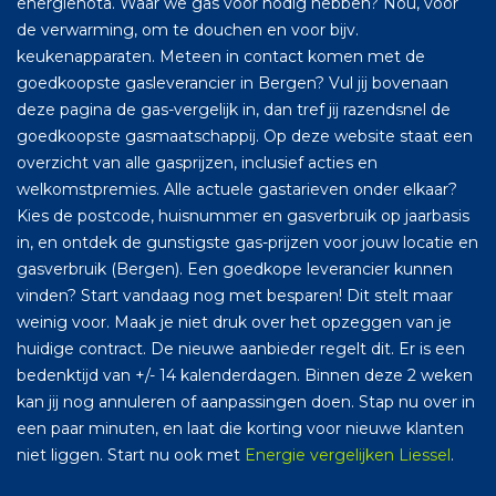
energienota. Waar we gas voor nodig hebben? Nou, voor
de verwarming, om te douchen en voor bijv.
keukenapparaten. Meteen in contact komen met de
goedkoopste gasleverancier in Bergen? Vul jij bovenaan
deze pagina de gas-vergelijk in, dan tref jij razendsnel de
goedkoopste gasmaatschappij. Op deze website staat een
overzicht van alle gasprijzen, inclusief acties en
welkomstpremies. Alle actuele gastarieven onder elkaar?
Kies de postcode, huisnummer en gasverbruik op jaarbasis
in, en ontdek de gunstigste gas-prijzen voor jouw locatie en
gasverbruik (Bergen). Een goedkope leverancier kunnen
vinden? Start vandaag nog met besparen! Dit stelt maar
weinig voor. Maak je niet druk over het opzeggen van je
huidige contract. De nieuwe aanbieder regelt dit. Er is een
bedenktijd van +/- 14 kalenderdagen. Binnen deze 2 weken
kan jij nog annuleren of aanpassingen doen. Stap nu over in
een paar minuten, en laat die korting voor nieuwe klanten
niet liggen. Start nu ook met
Energie vergelijken Liessel
.