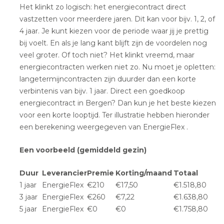
Het klinkt zo logisch: het energiecontract direct
vastzetten voor meerdere jaren. Dit kan voor bijv. 1, 2, of
4 jaar. Je kunt kiezen voor de periode waar jij je prettig
bij voelt. En als je lang kant blijft zijn de voordelen nog
veel groter. Of toch niet? Het klinkt vreemd, maar
energiecontracten werken niet zo. Nu moet je opletten:
langetermijncontracten zijn duurder dan een korte
verbintenis van bijv. 1 jaar. Direct een goedkoop
energiecontract in Bergen? Dan kun je het beste kiezen
voor een korte looptijd. Ter illustratie hebben hieronder
een berekening weergegeven van EnergieFlex .
Een voorbeeld (gemiddeld gezin)
Duur
Leverancier
Premie
Korting/maand
Totaal
1 jaar
EnergieFlex
€210
€17,50
€1.518,80
3 jaar
EnergieFlex
€260
€7,22
€1.638,80
5 jaar
EnergieFlex
€0
€0
€1.758,80